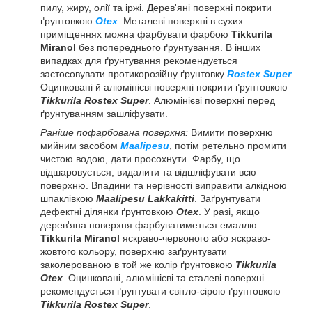
пилу, жиру, олії та іржі. Дерев'яні поверхні покрити
ґрунтовкою
Otex
. Металеві поверхні в сухих
приміщеннях можна фарбувати фарбою
Tikkurila
Miranol
без попереднього ґрунтування. В інших
випадках для ґрунтування рекомендується
застосовувати протикорозійну ґрунтовку
Rostex Super
.
Оцинковані й алюмінієві поверхні покрити ґрунтовкою
Tikkurila Rostex Super
. Алюмінієві поверхні перед
ґрунтуванням зашліфувати.
Раніше пофарбована поверхня:
Вимити поверхню
мийним засобом
Maalipesu
, потім ретельно промити
чистою водою, дати просохнути. Фарбу, що
відшаровується, видалити та відшліфувати всю
поверхню. Впадини та нерівності виправити алкідною
шпаклівкою
Maalipesu Lakkakitti
. Заґрунтувати
дефектні ділянки ґрунтовкою
Otex
. У разі, якщо
дерев'яна поверхня фарбуватиметься емаллю
Tikkurila Miranol
яскраво-червоного або яскраво-
жовтого кольору, поверхню заґрунтувати
заколерованою в той же колір ґрунтовкою
Tikkurila
Otex
. Оцинковані, алюмінієві та сталеві поверхні
рекомендується ґрунтувати світло-сірою ґрунтовкою
Tikkurila Rostex Super
.