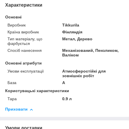
Характеристики
Основні
Виробник
Tikkurila
Країна виробник
Фінляндія
Тип матеріалу, що
Метал, Дерево
фарбується
Спосіб нанесення
Механізований, Пензликом,
Валіком
Основні атрибути
Умови експлуатації
Атмосферостійкі для
зовнішніх робіт
База
А
Користувацькі характеристики
Тара
0.9 л
Приховати
Умови доставки