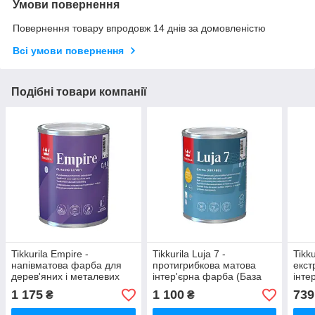
Умови повернення
Повернення товару впродовж 14 днів за домовленістю
Всі умови повернення
Подібні товари компанії
Tikkurila Empire -
Tikkurila Luja 7 -
Tikk
напівматова фарба для
протигрибкова матова
екст
дерев'яних і металевих
інтер'єрна фарба (База
інте
меблів (База А), 0,9 л
А), 0,9 л
А), 0
1 175
1 100
739
₴
₴