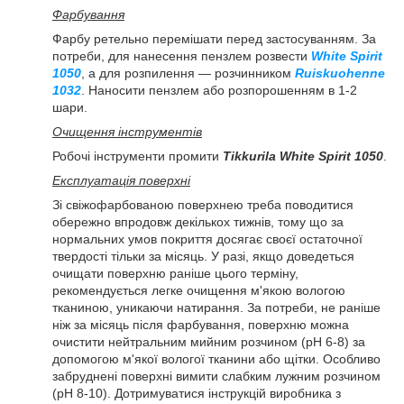
Фарбування
Фарбу ретельно перемішати перед застосуванням. За
потреби, для нанесення пензлем розвести
White Spirit
1050
, а для розпилення — розчинником
Ruiskuohenne
1032
. Наносити пензлем або розпорошенням в 1-2
шари.
Очищення інструментів
Робочі інструменти промити
Tikkurila White Spirit 1050
.
Експлуатація поверхні
Зі свіжофарбованою поверхнею треба поводитися
обережно впродовж декількох тижнів, тому що за
нормальних умов покриття досягає своєї остаточної
твердості тільки за місяць. У разі, якщо доведеться
очищати поверхню раніше цього терміну,
рекомендується легке очищення м'якою вологою
тканиною, уникаючи натирання. За потреби, не раніше
ніж за місяць після фарбування, поверхню можна
очистити нейтральним мийним розчином (pH 6-8) за
допомогою м'якої вологої тканини або щітки. Особливо
забруднені поверхні вимити слабким лужним розчином
(pH 8-10). Дотримуватися інструкцій виробника з