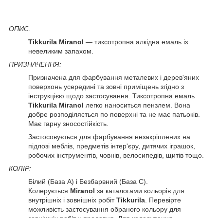
ОПИС:
Tikkurila Miranol
— тиксотропна алкідна емаль із
невеликим запахом.
ПРИЗНАЧЕННЯ:
Призначена для фарбування металевих і дерев'яних
поверхонь усередині та зовні приміщень згідно з
інструкцією щодо застосування. Тиксотропна емаль
Tikkurila Miranol
легко наноситься пензлем. Вона
добре розподіляється по поверхні та не має патьоків.
Має гарну зносостійкість.
Застосовується для фарбування незакріплених на
підлозі меблів, предметів інтер'єру, дитячих іграшок,
робочих інструментів, човнів, велосипедів, щитів тощо.
КОЛІР:
Білий (База А) і Безбарвний (База С).
Колерується
Miranol
за каталогами кольорів для
внутрішніх і зовнішніх робіт
Tikkurila
. Перевірте
можливість застосування обраного кольору для