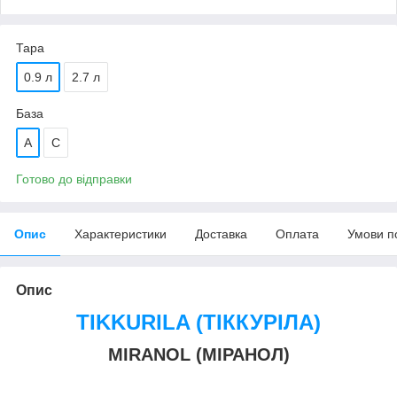
Тара
0.9 л
2.7 л
База
А
С
Готово до відправки
Опис
Характеристики
Доставка
Оплата
Умови п
Опис
TIKKURILA (ТІККУРІЛА)
MIRANOL (МІРАНОЛ)