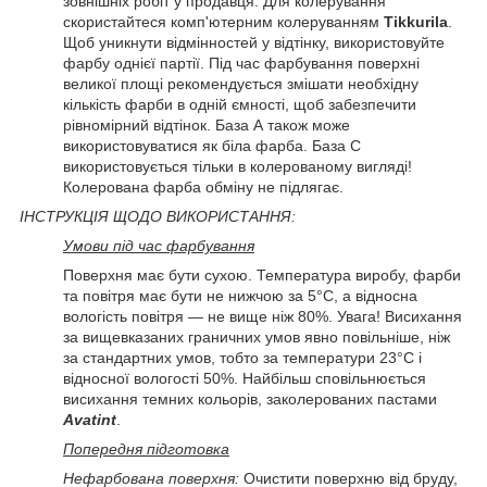
зовнішніх робіт у продавця. Для колерування
скористайтеся комп'ютерним колеруванням
Tikkurila
.
Щоб уникнути відмінностей у відтінку, використовуйте
фарбу однієї партії. Під час фарбування поверхні
великої площі рекомендується змішати необхідну
кількість фарби в одній ємності, щоб забезпечити
рівномірний відтінок. База А також може
використовуватися як біла фарба. База С
використовується тільки в колерованому вигляді!
Колерована фарба обміну не підлягає.
ІНСТРУКЦІЯ ЩОДО ВИКОРИСТАННЯ:
Умови під час фарбування
Поверхня має бути сухою. Температура виробу, фарби
та повітря має бути не нижчою за 5°C, а відносна
вологість повітря — не вище ніж 80%. Увага! Висихання
за вищевказаних граничних умов явно повільніше, ніж
за стандартних умов, тобто за температури 23°С і
відносної вологості 50%. Найбільш сповільнюється
висихання темних кольорів, заколерованих пастами
Avatint
.
Попередня підготовка
Нефарбована поверхня:
Очистити поверхню від бруду,