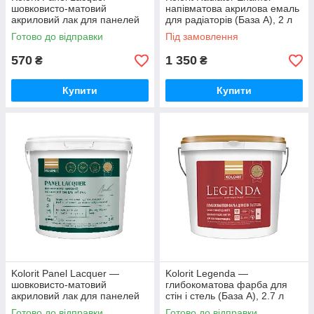
шовковисто-матовий
напівматова акрилова емаль
акриловий лак для панелей
для радіаторів (База А), 2 л
(База EP), 0,9 л
Готово до відправки
Під замовлення
570
1 350
₴
₴
Купити
Купити
Kolorit Panel Lacquer —
Kolorit Legenda —
шовковисто-матовий
глибокоматова фарба для
акриловий лак для панелей
стін і стель (База А), 2.7 л
(База EP), 2 л
Готово до відправки
Готово до відправки