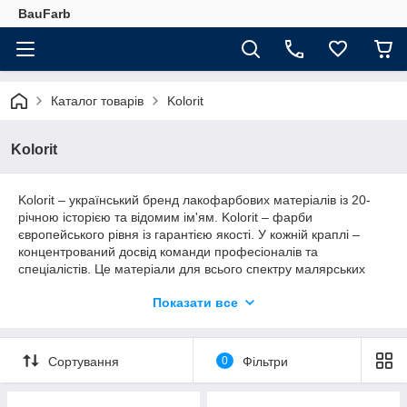
BauFarb
Каталог товарів
Kolorit
Kolorit
Kolorit – український бренд лакофарбових матеріалів із 20-
річною історією та відомим ім'ям. Kolorit – фарби
європейського рівня із гарантією якості. У кожній краплі –
концентрований досвід команди професіоналів та
спеціалістів. Це матеріали для всього спектру малярських
робіт. Вони дозволяють зробити повний цикл фарбування від
Показати все
підготовки до фінішу на будь-яких поверхнях.
В асортименті бренду – інтер'єрні фарби, засоби підготовки
поверхні, лаки та емалі, клеї для склошпалер, фінішні
Сортування
0
Фільтри
шпаклівки. Особливу популярність завоювали інтер'єрні
фарби Legenda, History, Dynasty, Idol, Family та Argentic.