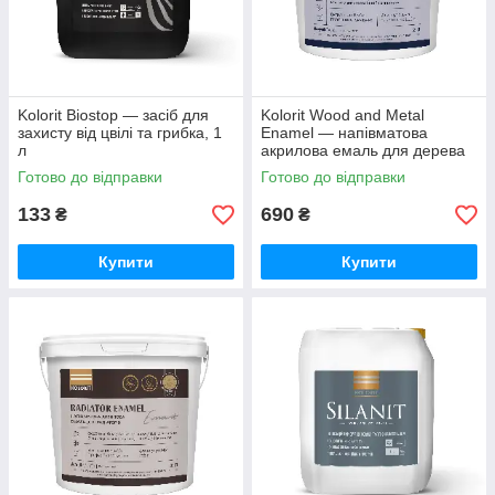
Kolorit Biostop — засіб для
Kolorit Wood and Metal
захисту від цвілі та грибка, 1
Enamel — напівматова
л
акрилова емаль для дерева
та металу (База А), 0,9 л
Готово до відправки
Готово до відправки
133
690
₴
₴
Купити
Купити