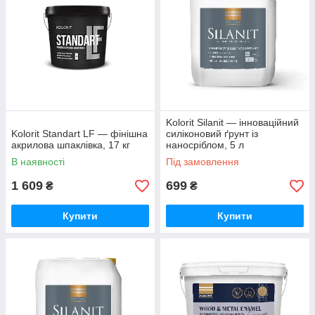
Kolorit Silanit — інноваційний
Kolorit Standart LF — фінішна
силіконовий ґрунт із
акрилова шпаклівка, 17 кг
наносріблом, 5 л
В наявності
Під замовлення
1 609
699
₴
₴
Купити
Купити