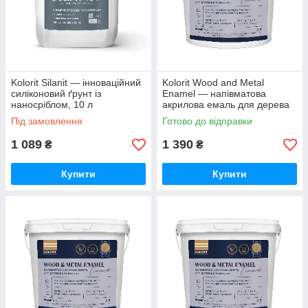
Kolorit Silanit — інноваційний
Kolorit Wood and Metal
силіконовий ґрунт із
Enamel — напівматова
наносріблом, 10 л
акрилова емаль для дерева
та металу (База А), 2 л
Під замовлення
Готово до відправки
1 089
1 390
₴
₴
Купити
Купити