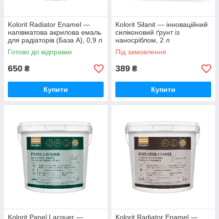
Kolorit Radiator Enamel —
Kolorit Silanit — інноваційний
напівматова акрилова емаль
силіконовий ґрунт із
для радіаторів (База А), 0,9 л
наносріблом, 2 л
Готово до відправки
Під замовлення
650
389
₴
₴
Купити
Купити
Kolorit Panel Lacquer —
Kolorit Radiator Enamel —