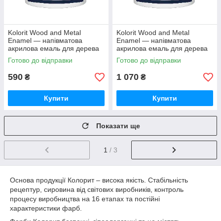
Kolorit Wood and Metal
Kolorit Wood and Metal
Enamel — напівматова
Enamel — напівматова
акрилова емаль для дерева
акрилова емаль для дерева
та металу (База С), 0.9 л
та металу (База С), 2 л
Готово до відправки
Готово до відправки
590
1 070
₴
₴
Купити
Купити
Показати ще
1
/ 3
Основа продукції Колорит – висока якість. Стабільність
рецептур, сировина від світових виробників, контроль
процесу виробництва на 16 етапах та постійні
характеристики фарб.