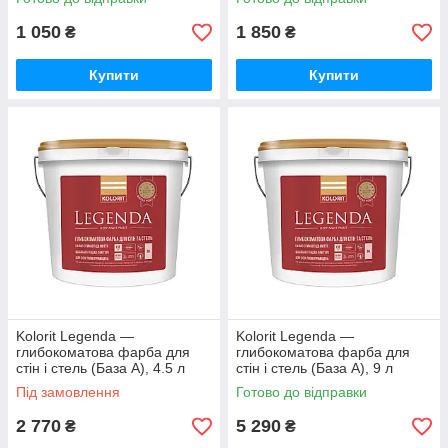
1 050
1 850
₴
₴
Купити
Купити
Kolorit Legenda —
Kolorit Legenda —
глибокоматова фарба для
глибокоматова фарба для
стін і стель (База А), 4.5 л
стін і стель (База А), 9 л
Під замовлення
Готово до відправки
2 770
5 290
₴
₴