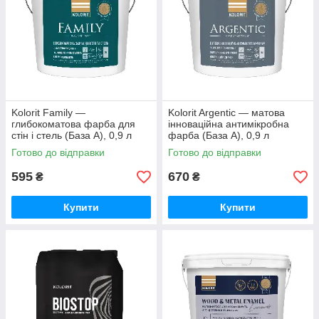
Kolorit Family —
Kolorit Argentic — матова
глибокоматова фарба для
інноваційна антимікробна
стін і стель (База А), 0,9 л
фарба (База А), 0,9 л
Готово до відправки
Готово до відправки
595
670
₴
₴
Купити
Купити