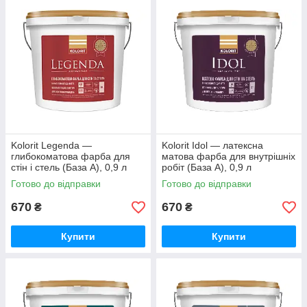
Kolorit Legenda —
Kolorit Idol — латексна
глибокоматова фарба для
матова фарба для внутрішніх
стін і стель (База А), 0,9 л
робіт (База А), 0,9 л
Готово до відправки
Готово до відправки
670
670
₴
₴
Купити
Купити