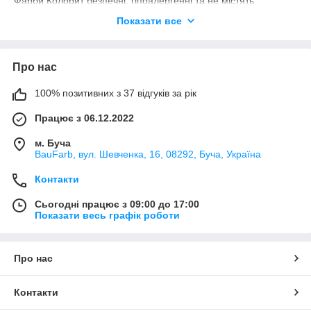
Фарби Колорит безпечні, гіпоалергенні та не містять
легколетких органічних розчинників, важких металів, фенолів,
Показати все
алкілфенолетоксилату та аміаку. Завдяки цьому вони
підходять для житлових приміщень, дитячих кімнат, шкіл,
лікарень та харчових виробництв.
Про нас
Зроблено в Україні!
100% позитивних з 37 відгуків за рік
Працює з 06.12.2022
м. Буча
BauFarb, вул. Шевченка, 16, 08292, Буча, Україна
Контакти
Сьогодні працює з 09:00 до 17:00
Показати весь графік роботи
Про нас
Контакти