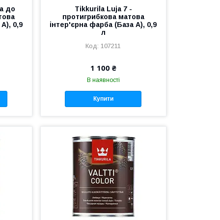
ка до
Tikkurila Luja 7 -
това
протигрибкова матова
А), 0,9
інтер'єрна фарба (База А), 0,9
л
107211
1 100 ₴
В наявності
Купити