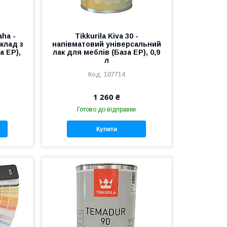
aha -
Tikkurila Kiva 30 -
клад з
напівматовий універсальний
а EP),
лак для меблів (База EP), 0,9
л
107714
1 260 ₴
Готово до відправки
Купити