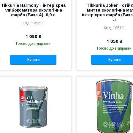
Tikkurila Harmony - інтер'єрна
Tikkurila Joker - стій
глибокоматова екологічна
миття екологічна ма
фарба (База А), 0,9 л
інтер'єрна фарба (База 
л
105211
105111
1 050 ₴
1 050 ₴
Готово до відправки
Готово до відправки
Купити
Купити