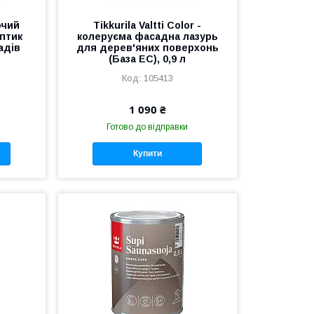
ючий
Tikkurila Valtti Color -
птик
колеруєма фасадна лазурь
адів
для дерев'яних поверхонь
(База ЕС), 0,9 л
105413
1 090 ₴
Готово до відправки
Купити