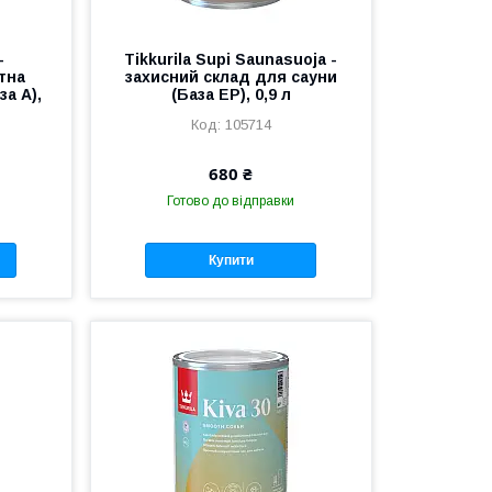
-
Tikkurila Supi Saunasuoja -
тна
захисний склад для сауни
а А),
(База EP), 0,9 л
105714
680 ₴
Готово до відправки
Купити