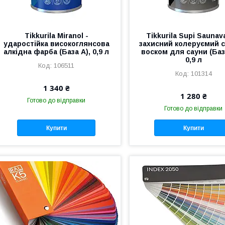
Tikkurila Miranol -
Tikkurila Supi Saunav
ударостійка високоглянсова
захисний колеруємий с
алкідна фарба (База А), 0,9 л
воском для сауни (Баз
0,9 л
106511
101314
1 340 ₴
1 280 ₴
Готово до відправки
Готово до відправки
Купити
Купити