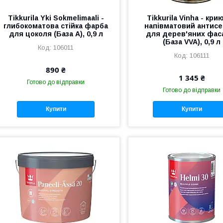
Tikkurila Yki Sokmelimaali -
Tikkurila Vinha - кри
глибокоматова стійка фарба
напівматовий антисе
для цоколя (База А), 0,9 л
для дерев'яних фас
(База VVA), 0,9 л
106011
106111
890 ₴
1 345 ₴
Готово до відправки
Готово до відправки
Купити
Купити