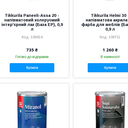
Tikkurila Paneeli-Assa 20 -
Tikkurila Helmi 30 
напівматовий колеруємий
напівматова акрила
інтер'єрний лак (База EP), 0,9
фарба для меблів (Баз
л
0,9 л
108414
106711
735 ₴
1 260 ₴
Готово до відправки
В наявності
Купити
Купити