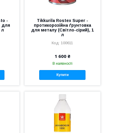
to -
Tikkurila Rostex Super -
н для
протикорозійна ґрунтовка
 л
для металу (Світло-сірий), 1
л
100611
1 600 ₴
В наявності
Купити