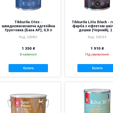
Tikkurila Otex -
Tikkurila Liitu Black - 
швидковисихаюча адгезійна
фарба з ефектом шкі
ґрунтовка (База АР), 0,9 л
дошки (Чорний), 1
100411
102114
1 350 ₴
1 910 ₴
В наявності
Під замовлення
Купити
Купити