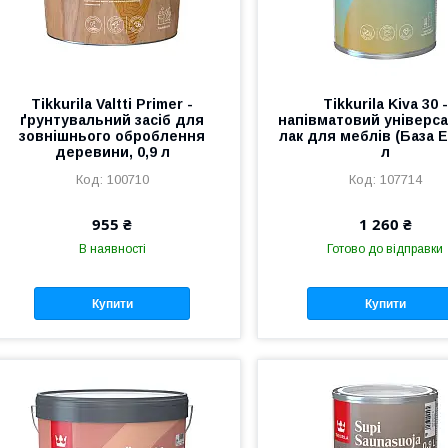
Tikkurila Valtti Primer -
Tikkurila Kiva 30 -
ґрунтувальний засіб для
напівматовий універс
зовнішнього оброблення
лак для меблів (База EP
деревини, 0,9 л
л
100710
107714
955 ₴
1 260 ₴
В наявності
Готово до відправки
Купити
Купити