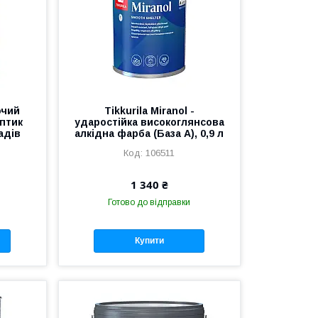
ючий
Tikkurila Miranol -
птик
ударостійка високоглянсова
адів
алкідна фарба (База А), 0,9 л
106511
1 340 ₴
Готово до відправки
Купити