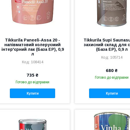
Tikkurila Paneeli-Assa 20 -
Tikkurila Supi Saunasu
напівматовий колеруємий
захисний склад для 
інтер'єрний лак (База EP), 0,9
(База EP), 0,9 л
л
105714
108414
680 ₴
735 ₴
Готово до відправки
Готово до відправки
Купити
Купити