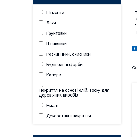
Пігменти
Т
с
Лаки
в
Т
Ґрунтовки
Шпаклівки
Розчинники, очисники
Будівельні фарби
Колери
Покриття на основі олій, воску для
дерев'яних виробів
Емалі
Декоративні покриття