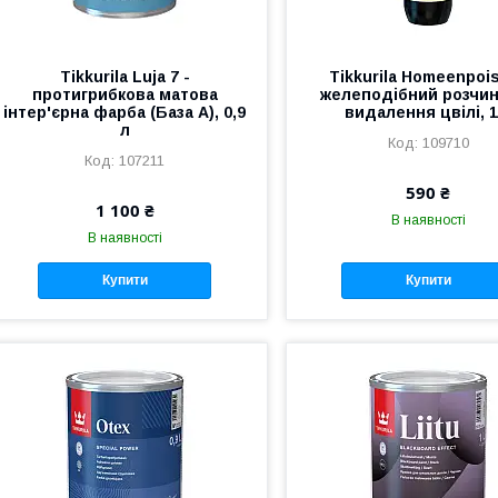
Tikkurila Luja 7 -
Tikkurila Homeenpois
протигрибкова матова
желеподібний розчи
інтер'єрна фарба (База А), 0,9
видалення цвілі, 1
л
109710
107211
590 ₴
1 100 ₴
В наявності
В наявності
Купити
Купити