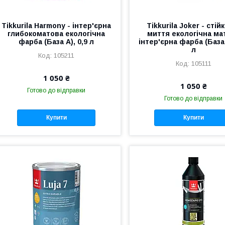
Tikkurila Harmony - інтер'єрна
Tikkurila Joker - стій
глибокоматова екологічна
миття екологічна ма
фарба (База А), 0,9 л
інтер'єрна фарба (База 
л
105211
105111
1 050 ₴
1 050 ₴
Готово до відправки
Готово до відправки
Купити
Купити