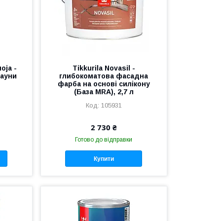
oja -
Tikkurila Novasil -
сауни
глибокоматова фасадна
фарба на основі силікону
(База MRA), 2,7 л
105931
2 730 ₴
Готово до відправки
Купити