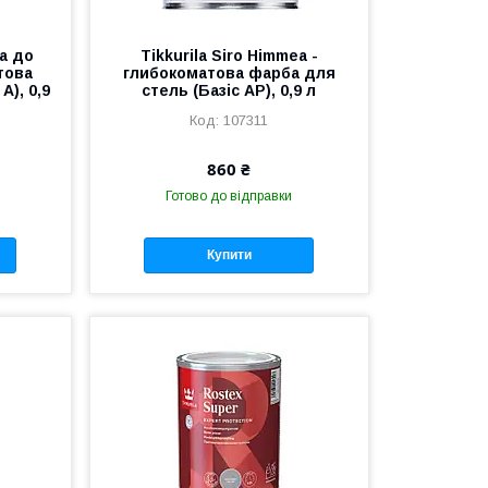
ка до
Tikkurila Siro Himmea -
това
глибокоматова фарба для
А), 0,9
стель (Базіс АР), 0,9 л
107311
860 ₴
Готово до відправки
Купити