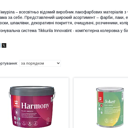
іккуріла – всесвітньо відомий виробник лакофарбових матеріалів з 
ама за себе. Представлений широкий асортимент – фарби, лаки, ем
оски, шпаклівки, декоративні покриття, очищувачі, розчинники, колі
онувальна система Tikkurila Innovatint - комп'ютерна колеровка у біл