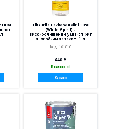
готова
Tikkurila Lakkabensiini 1050
льної
(White Spirit) -
 л
високоочищений уайт-спірит
зі слабким запахом, 1 л
101810
640 ₴
В наявності
Купити