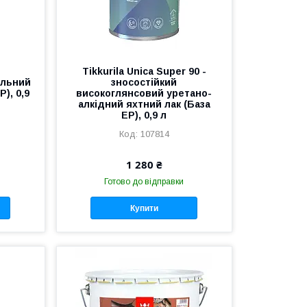
Tikkurila Unica Super 90 -
альний
зносостійкий
), 0,9
високоглянсовий уретано-
алкідний яхтний лак (База
EP), 0,9 л
107814
1 280 ₴
Готово до відправки
Купити