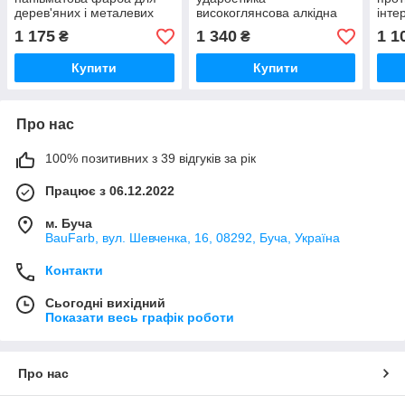
дерев'яних і металевих
високоглянсова алкідна
інте
меблів (База А), 0,9 л
фарба (База А), 0,9 л
А), 0
1 175
1 340
1 1
₴
₴
Купити
Купити
Про нас
100% позитивних з 39 відгуків за рік
Працює з 06.12.2022
м. Буча
BauFarb, вул. Шевченка, 16, 08292, Буча, Україна
Контакти
Сьогодні вихідний
Показати весь графік роботи
Про нас