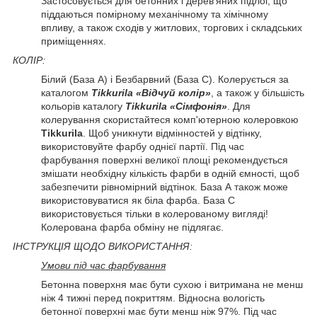
Застосовується для бетонних і дерев'яних підлог, що
піддаються помірному механічному та хімічному
впливу, а також сходів у житлових, торгових і складських
приміщеннях.
КОЛІР:
Білий (База А) і Безбарвний (База С). Колерується за
каталогом
Tikkurila «Відчуй колір»
, а також у більшість
кольорів каталогу
Tikkurila «Сімфонія»
. Для
колерування скористайтеся комп'ютерною колеровкою
Tikkurila
. Щоб уникнути відмінностей у відтінку,
використовуйте фарбу однієї партії. Під час
фарбування поверхні великої площі рекомендується
змішати необхідну кількість фарби в одній ємності, щоб
забезпечити рівномірний відтінок. База А також може
використовуватися як біла фарба. База С
використовується тільки в колерованому вигляді!
Колерована фарба обміну не підлягає.
ІНСТРУКЦІЯ ЩОДО ВИКОРИСТАННЯ:
Умови під час фарбування
Бетонна поверхня має бути сухою і витримана не менш
ніж 4 тижні перед покриттям. Відносна вологість
бетонної поверхні має бути менш ніж 97%. Під час