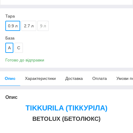
Тара
0.9 л
2.7 л
9 л
База
A
С
Готово до відправки
Опис
Характеристики
Доставка
Оплата
Умови п
Опис
TIKKURILA (ТІККУРІЛА)
BETOLUX (БЕТОЛЮКС)