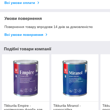
Всі умови оплати
Умови повернення
Повернення товару впродовж 14 днів за домовленістю
Всі умови повернення
Подібні товари компанії
Tikkurila Empire -
Tikkurila Miranol -
Tikku
напівматова фарба для
ударостійка
прот