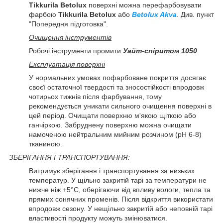
Tikkurila Betolux
поверхні можна перефарбовувати
фарбою
Tikkurila Betolux
або
Betolux Akva
. Див. пункт
"Попередня підготовка".
Очищення інструментів
Робочі інструменти промити
Уайт-спіритом 1050
.
Експлуатація поверхні
У нормальних умовах пофарбоване покриття досягає
своєї остаточної твердості та зносостійкості впродовж
чотирьох тижнів після фарбування, тому
рекомендується уникати сильного очищення поверхні в
цей період. Очищати поверхню м'якою щіткою або
ганчіркою. Забруднену поверхню можна очищати
намоченою нейтральним мийним розчином (pH 6-8)
тканиною.
ЗБЕРІГАННЯ І ТРАНСПОРТУВАННЯ:
Витримує зберігання і транспортування за низьких
температур. У щільно закритій тарі за температури не
нижче ніж +5°C, оберігаючи від впливу вологи, тепла та
прямих сонячних променів. Після відкриття використати
впродовж сезону. У нещільно закритій або неповній тарі
властивості продукту можуть змінюватися.