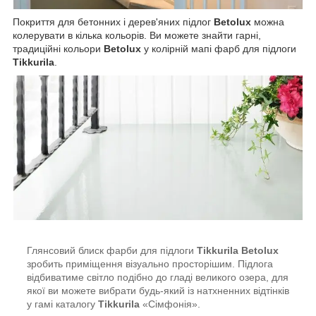
Покриття для бетонних і дерев'яних підлог
Betolux
можна
колерувати в кілька кольорів. Ви можете знайти гарні,
традиційні кольори
Betolux
у колірній мапі фарб для підлоги
Tikkurila
.
Глянсовий блиск фарби для підлоги
Tikkurila Betolux
зробить приміщення візуально просторішим. Підлога
відбиватиме світло подібно до гладі великого озера, для
якої ви можете вибрати будь-який із натхненних відтінків
у гамі каталогу
Tikkurila
«Сімфонія».