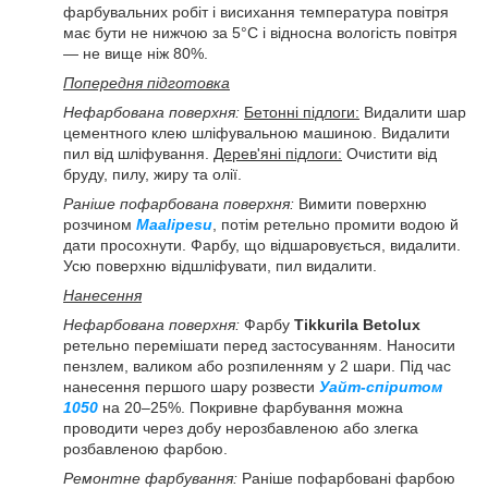
фарбувальних робіт і висихання температура повітря
має бути не нижчою за 5°C і відносна вологість повітря
— не вище ніж 80%.
Попередня підготовка
Нефарбована поверхня:
Бетонні підлоги:
Видалити шар
цементного клею шліфувальною машиною. Видалити
пил від шліфування.
Дерев'яні підлоги:
Очистити від
бруду, пилу, жиру та олії.
Раніше пофарбована поверхня:
Вимити поверхню
розчином
Maalipesu
, потім ретельно промити водою й
дати просохнути. Фарбу, що відшаровується, видалити.
Усю поверхню відшліфувати, пил видалити.
Нанесення
Нефарбована поверхня:
Фарбу
Tikkurila Betolux
ретельно перемішати перед застосуванням. Наносити
пензлем, валиком або розпиленням у 2 шари. Під час
нанесення першого шару розвести
Уайт-спіритом
1050
на 20–25%. Покривне фарбування можна
проводити через добу нерозбавленою або злегка
розбавленою фарбою.
Ремонтне фарбування:
Раніше пофарбовані фарбою