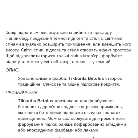
Колір підлоги змінює візуальне сприйняття простору.
Наприклад, поєднання темної підлоги та стелі зі світлими
стінами візуально розширить приміщення, але зменшить його
висоту. Світлі стіни, підлога та стеля створять ефект простору.
Щоб підкреслити горизонтальні лінії в інтер'єрі, фарбуйте
підлогу та стелю у світлий колір, а стіни — у темний.
ОПИС:
Уретано-алкідна фарба.
Tikkurila Betolux
створює
традиційне, глянсове та міцне підлогове покриття.
ПРИЗНАЧЕННЯ:
Tikkurila Betolux
призначена для фарбування
бетонних і дерев'яних підлог внутрішніх приміщень,
включно з бетонними підлогами в саунах і вологих
приміщеннях. Можна застосовувати для ремонтного
фарбування підлог, раніше пофарбованих алкідними
або епоксидними фарбами або лаками.