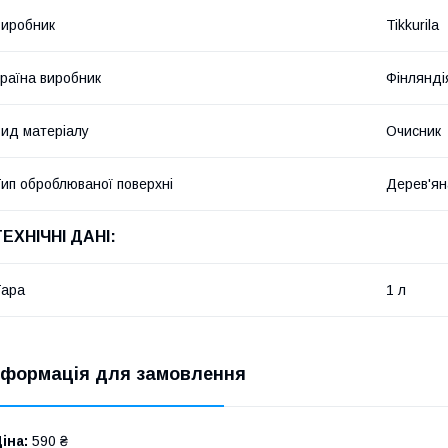
иробник
Tikkurila
раїна виробник
Фінлянді
ид матеріалу
Очисник
ип оброблюваної поверхні
Дерев'ян
ТЕХНІЧНІ ДАНІ:
Тара
1 л
нформація для замовлення
іна:
590 ₴