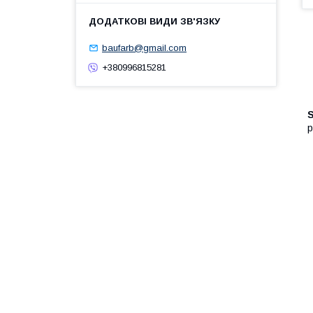
baufarb@gmail.com
+380996815281
р