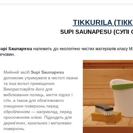
TIKKURILA (ТІКК
SUPI SAUNAPESU (СУПІ
Supi Saunapesu
належить до екологічно чистих матеріалів класу М1
ечовин.
Мийний засіб
Supi Saunapesu
допоможе утримувати в чистоті лазню
та інші вологі приміщення.
Використовуйте його для
вибілювання полиць, миття підлог і
стін, а також для обов'язкового
очищення поверхонь перед
обробленням — наприклад, перед
просоченням олією. Підходить для
дерев'яних, кахельних і металевих
поверхонь.