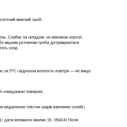
ислотний миючий засіб.
нь. Слабке за складом, не викликає корозії,
або міцним розчином треба дотримуватися
тять хлор.
ю за 5°C і відносна вологість повітря — не вище
ті очищуваної поверхні.
я видалення товстих шарів вапняних солей і
 і дати впливати хвилин 15. УВАГА! Після