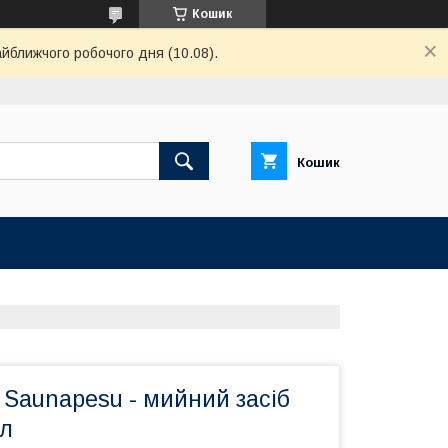
Кошик
айближчого робочого дня (10.08).
Кошик
i Saunapesu - мийний засіб
 л