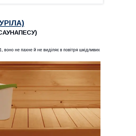
УРІЛА)
 САУНАПЕСУ)
, воно не пахне й не виділяє в повітря шкідливих