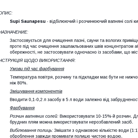
ОПИС:
Supi Saunapesu
- відбілюючий і розчинюючий вапняні солі к
НАЗНАЧЕНИЕ:
Застосовується для очищення лазні, сауни та вологих приміще
проте під час очищення зашпакльованих швів концентратом 
обережності, не застосовувати одночасно із засобами, що міс
ІНСТРУКЦІЯ ЩОДО ВИКОРИСТАННЯ:
Умови під час фарбування
Температура повітря, розчину та підкладки має бути не нижчо
ніж 80%.
Змішування компонентів
Вводити 0,1-0,2 л засобу в 5 л води залежно від забрудненос
Фарбування
Розчин вапняних солей:
Використовувати 10-15%-й розчин. Дл
брудних плям можна використовувати нерозбавлений засіб.
Вибілювання полиць:
Змішати з однаковою кількістю води (1:1)
оброблення завжди промивати полицю чистою водою.