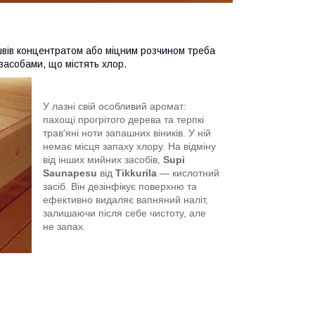
 швів концентратом або міцним розчином треба
засобами, що містять хлор.
У лазні свій особливий аромат:
пахощі прогрітого дерева та терпкі
трав'яні ноти запашних віників. У ній
немає місця запаху хлору. На відміну
від інших мийних засобів,
Supi
Saunapesu
від
Tikkurila
— кислотний
засіб. Він дезінфікує поверхню та
ефективно видаляє вапняний наліт,
залишаючи після себе чистоту, але
не запах.