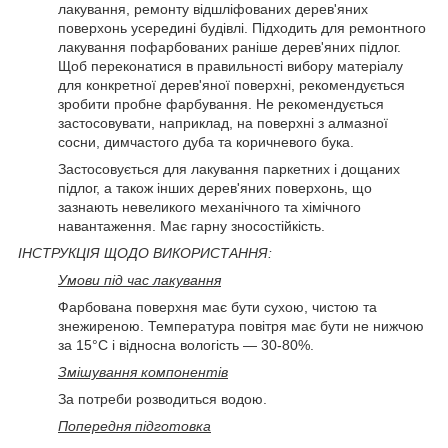
лакування, ремонту відшліфованих дерев'яних
поверхонь усередині будівлі. Підходить для ремонтного
лакування пофарбованих раніше дерев'яних підлог.
Щоб переконатися в правильності вибору матеріалу
для конкретної дерев'яної поверхні, рекомендується
зробити пробне фарбування. Не рекомендується
застосовувати, наприклад, на поверхні з алмазної
сосни, димчастого дуба та коричневого бука.
Застосовується для лакування паркетних і дощаних
підлог, а також інших дерев'яних поверхонь, що
зазнають невеликого механічного та хімічного
навантаження. Має гарну зносостійкість.
ІНСТРУКЦІЯ ЩОДО ВИКОРИСТАННЯ:
Умови під час лакування
Фарбована поверхня має бути сухою, чистою та
знежиреною. Температура повітря має бути не нижчою
за 15°C і відносна вологість — 30-80%.
Змішування компонентів
За потреби розводиться водою.
Попередня підготовка