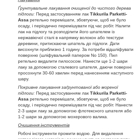
Ґрунтувальне лакування очищеної до чистого дерева
підлоги:
Перед застосуванням лак
Tikkurila Parketti-
Assa
ретельно перемішати, збовтуючи, щоб не було
осаду, і періодично перемішувати під час робіт. Налити
лак на підлогу та розподілити його шпателем із
нержавіючої сталі в напрямку волокон або текстури
деревини, притискаючи шпатель до підлоги. Дати
висохнути приблизно 1 годину. За потреби відшліфувати
поверхню (шліфувальний папером No 150). Пил
ретельно видалити пилососом. Нанести ще 1-2 шари
лаку за допомогою сталевого шпателя, даючи поверхні
просохнути 30-60 хвилин перед нанесенням наступного
шару.
Покривне лакування заґрунтованої або мореної
підлоги:
Перед застосуванням лак
Tikkurila Parketti-
Assa
ретельно перемішати, збовтуючи, щоб не було
осаду, і періодично перемішувати під час робіт. Нанести
2-3 шари лаку за допомогою флотексного шпателя або
1-2 шари за допомогою мохерового валика.
Очищення інструментів
Робочі інструменти промити водою. Для видалення