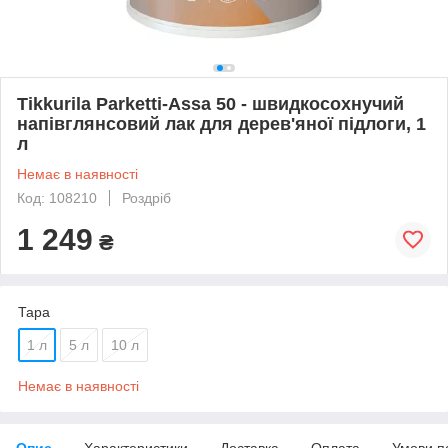
Tikkurila Parketti-Assa 50 - швидкосохнучий
напівглянсовий лак для дерев'яної підлоги, 1
л
Немає в наявності
Код: 108210
Роздріб
1 249
₴
Тара
1 л
5 л
10 л
Немає в наявності
Опис
Характеристики
Доставка
Оплата
Умови п