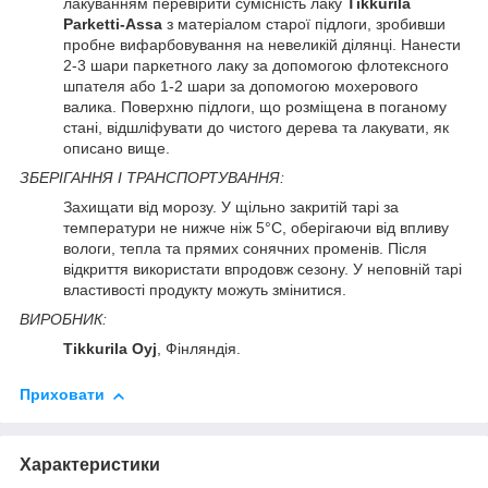
лакуванням перевірити сумісність лаку
Tikkurila
Parketti-Assa
з матеріалом старої підлоги, зробивши
пробне вифарбовування на невеликій ділянці. Нанести
2-3 шари паркетного лаку за допомогою флотексного
шпателя або 1-2 шари за допомогою мохерового
валика. Поверхню підлоги, що розміщена в поганому
стані, відшліфувати до чистого дерева та лакувати, як
описано вище.
ЗБЕРІГАННЯ І ТРАНСПОРТУВАННЯ:
Захищати від морозу. У щільно закритій тарі за
температури не нижче ніж 5°C, оберігаючи від впливу
вологи, тепла та прямих сонячних променів. Після
відкриття використати впродовж сезону. У неповній тарі
властивості продукту можуть змінитися.
ВИРОБНИК:
Tikkurila Oyj
, Фінляндія.
Приховати
Характеристики