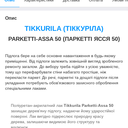
Опис
TIKKURILA (ТІККУРІЛА)
PARKETTI-ASSA 50 (ПАРКЕТТІ ЯССЯ 50)
Підлога бере на себе основне навантаження в будь-якому
приміщенні. Від підлоги залежить зовнішній вигляд зробленого
ремонту загалом. До вибору треба підійти з усією уважністю,
тому що перефарбувати стіни набагато простіше, ніж
перекласти паркет. До речі, паркетні та дощаті підлоги після
укладання потребують обов'язкового захисного оброблення
спеціальними лаками.
Поліуретан-акрилатний лак
Tikkurila Parketti-Assa 50
захищає дерев'яну підлогу, надаючи йому ударостійкої
поверхні. Лак вигідно підкреслює природну красу
дерева, залишаючи видимою його структуру та
малюнок.