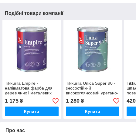
Подібні товари компанії
Tikkurila Empire -
Tikkurila Unica Super 90 -
Tikk
напівматова фарба для
зносостійкий
шпак
дерев'яних і металевих
високоглянсовий уретано-
пове
меблів (База А), 0,9 л
алкідний яхтний лак (База
прим
1 175
1 280
420
₴
₴
EP), 0,9 л
Купити
Купити
Про нас