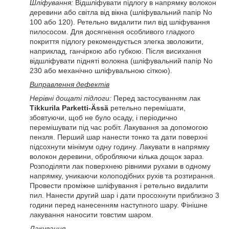
Шліфування:
Відшліфувати підлогу в напрямку волокон
деревини або світла від вікна (шліфувальний папір No
100 або 120). Ретельно видалити пил від шліфування
пилососом. Для досягнення особливого гладкого
покриття підлогу рекомендується злегка зволожити,
наприклад, ганчіркою або губкою. Після висихання
відшліфувати підняті волокна (шліфувальний папір No
230 або механічно шліфувальною сіткою).
Виправлення дефектів
Нерівні дощаті підлоги:
Перед застосуванням лак
Tikkurila Parketti-Ässä
ретельно перемішати,
збовтуючи, щоб не було осаду, і періодично
перемішувати під час робіт. Лакування за допомогою
пензля. Перший шар нанести тонко та дати поверхні
підсохнути мінімум одну годину. Лакувати в напрямку
волокон деревини, обробляючи кілька дощок зараз.
Розподіляти лак поверхнею рівними рухами в одному
напрямку, уникаючи колоподібних рухів та розтирання.
Провести проміжне шліфування і ретельно видалити
пил. Нанести другий шар і дати просохнути приблизно 3
години перед нанесенням наступного шару. Фінішне
лакування наносити товстим шаром.
Лакування