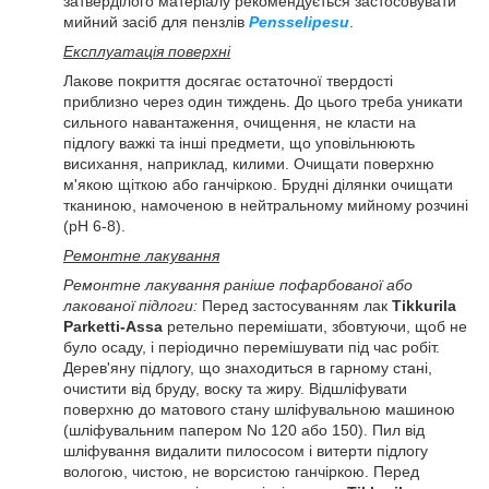
затверділого матеріалу рекомендується застосовувати
мийний засіб для пензлів
Pensselipesu
.
Експлуатація поверхні
Лакове покриття досягає остаточної твердості
приблизно через один тиждень. До цього треба уникати
сильного навантаження, очищення, не класти на
підлогу важкі та інші предмети, що уповільнюють
висихання, наприклад, килими. Очищати поверхню
м'якою щіткою або ганчіркою. Брудні ділянки очищати
тканиною, намоченою в нейтральному мийному розчині
(pH 6-8).
Ремонтне лакування
Ремонтне лакування раніше пофарбованої або
лакованої підлоги:
Перед застосуванням лак
Tikkurila
Parketti-Assa
ретельно перемішати, збовтуючи, щоб не
було осаду, і періодично перемішувати під час робіт.
Дерев'яну підлогу, що знаходиться в гарному стані,
очистити від бруду, воску та жиру. Відшліфувати
поверхню до матового стану шліфувальною машиною
(шліфувальним папером No 120 або 150). Пил від
шліфування видалити пилососом і витерти підлогу
вологою, чистою, не ворсистою ганчіркою. Перед