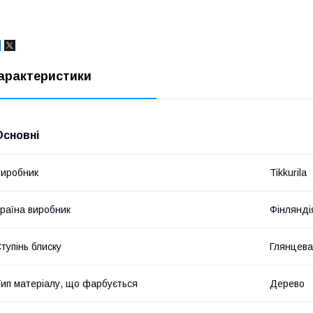
арактеристики
Основні
иробник
Tikkurila
раїна виробник
Фінлянді
тупінь блиску
Глянцева
ип матеріалу, що фарбується
Дерево