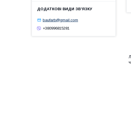
baufarb@gmail.com
+380996815281
ч