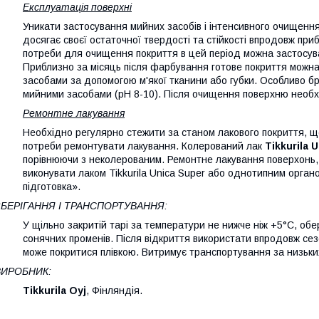
Експлуатація поверхні
Уникати застосування мийних засобів і інтенсивного очищення
досягає своєї остаточної твердості та стійкості впродовж при
потреби для очищення покриття в цей період можна застосув
Приблизно за місяць після фарбування готове покриття можн
засобами за допомогою м'якої тканини або губки. Особливо 
мийними засобами (pH 8-10). Після очищення поверхню необ
Ремонтне лакування
Необхідно регулярно стежити за станом лакового покриття, щ
потреби ремонтувати лакування. Колерований лак
Tikkurila 
порівнюючи з неколерованим. Ремонтне лакування поверхонь
виконувати лаком Tikkurila Unica Super або однотипним орга
підготовка».
ЗБЕРІГАННЯ І ТРАНСПОРТУВАННЯ:
У щільно закритій тарі за температури не нижче ніж +5°C, обе
сонячних променів. Після відкриття використати впродовж сезо
може покритися плівкою. Витримує транспортування за низьки
ВИРОБНИК:
Tikkurila Oyj
, Фінляндія.