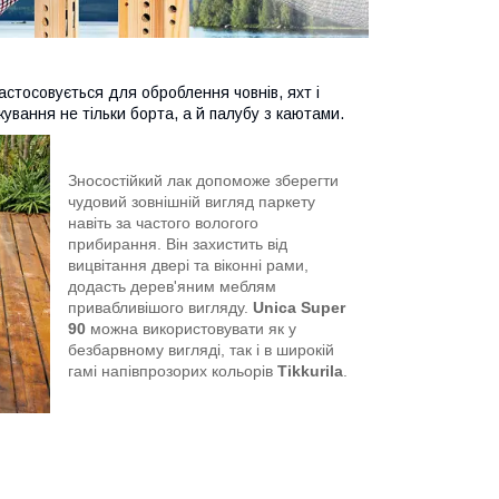
астосовується для оброблення човнів, яхт і
кування не тільки борта, а й палубу з каютами.
Зносостійкий лак допоможе зберегти
чудовий зовнішній вигляд паркету
навіть за частого вологого
прибирання. Він захистить від
вицвітання двері та віконні рами,
додасть дерев'яним меблям
привабливішого вигляду.
Unica Super
90
можна використовувати як у
безбарвному вигляді, так і в широкій
гамі напівпрозорих кольорів
Tikkurila
.