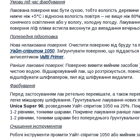
Умови під час фарбування
Лакована поверхня має бути сухою, тобто вологість деревини
нижче ніж +5°C і відносна вологість повітря ─ не вище ніж 8
сонячного освітлення або у вологу, холодну погоду. Лакуванн
поверхня л/ф плівки встигла висохнути до випадання вечірньо
Попередня підготовка
Нова нелакована поверхня:
Очистити поверхню від бруду та пи
Уайт-спіритом 1050
. Заґрунтувати поверхню, що піддаєтьс
антисептиком
Valtti Primer
.
Раніше лаковані поверхні:
Поверхню вимити мийним засобом
чистою водою. Відшаровуваний лак, що розтріскується, повн
відшліфувати шліфпапером, пил від шліфування видалити.
Фарбування
Перед застосуванням лак ретельно перемішати, а також пере
легке міжшарову шліфування. Ґрунтувальне лакування нових 
Unica Super 90
, розведеним Уайт-спіритом 1050 на 20%. По
1-2 рівними, тонкими шарами. Покривне лакування раніше ла
1-2 рівними, тонкими шарами без попереднього ґрунтувальног
Очищення інструментів
Робочі інструменти промити Уайт-спіритом 1050 або мийним 