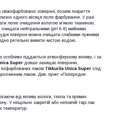
 свіжофарбованої поверхні, позаяк покриття
близно одного місяця після фарбування. У разі
ати легке очищення вологою м'якою тканиною.
а очищати нейтральними (pH 6-8) мийними
брудні поверхні можна очищати слабкими лужними
хідно ретельно вимити чистою водою.
о особливо піддається атмосферному впливу, і за
Unica Super
довше захищає поверхню,
, пофарбованих лаком
Tikkurila Unica Super
слід
норозчинним лаком. Див. пункт «Попередня
рігаючи від впливу вологи, тепла та прямих
ну. У нещільно закритій або неповній тарі лак
х температур.