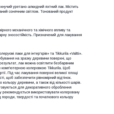
хнучий уретано-алкидний яхтний лак. Містить
каний сонячним світлом. Тонований продукт
ірного механічного та хімічного впливу та
арну зносостійкість. Призначений для лакування
руємі лаки для інтер'єрів» та Tikkurila «Valtti».
бування на зразку деревини поверхні, що
 результат, лак можна освітлити безбарвним
 комп'ютерною колеровкою Tikkurila. Щоб
ртії. Під час лакування поверхні великої площі
сті, щоб забезпечити рівномірний відтінок.
 кольору деревини, а також від кількості шарів.
истовуються для декоративного оброблення
ту рекомендується використовувати колеровану
д породи, твердості та початкового кольору