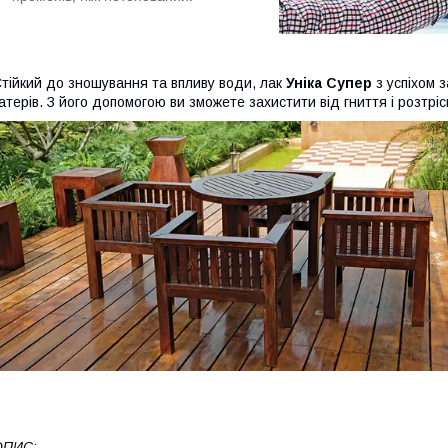
тійкий до зношування та впливу води, лак
Уніка Супер
з успіхом з
атерів. З його допомогою ви зможете захистити від гниття і розтріс
ОПИС: