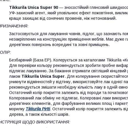
Tikkurila Unica Super 90
— зносостійкий глянсовий швидкосо
УФ-захисний агент, який уповільнює ефект пожовтіння, викли
краще захищає від сонячних променів, ніж нетонований.
ПРИЗНАЧЕННЯ:
Застосовується для лакування човнів, підлог, що зазнають пом
незакріплених на конструкціях приміщення меблів. Має дуже г
дерев'яних поверхонь всередині та зовні приміщень.
ОЛІР:
Безбарвний (База EP). Колерується за каталогами Tikkurila «Коле
Для перевірки кольору рекомендується зробити пробне вифар
підлягає лакуванню. За бажання отримати світліший кінцевий
лаком
Tikkurila Unica Super
. Для колерування скористайтеся
уникнути відмінностей у відтінку, використовуйте лак однієї па
рекомендується змішати необхідну кількість лаку в одній ємно
Остаточний колір покриття залежить від породи та початкового
Колерований лак обміну не підлягає. Колеровані лаки викор
дерев'яних елементів, для фарбування великих площ і парке
морилку
Tikkurila Pirtti
. Остаточний колір покриття залежить ві
дерева, а також кількості шарів.
ІНСТРУКЦІЯ ЩОДО ВИКОРИСТАННЯ: