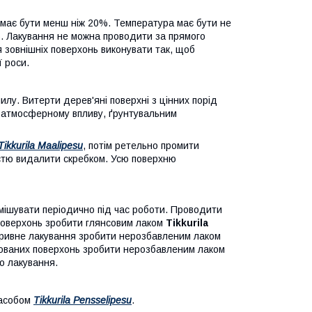
 має бути менш ніж 20%. Температура має бути не
0%. Лакування не можна проводити за прямого
я зовнішніх поверхонь виконувати так, щоб
ї роси.
лу. Витерти дерев'яні поверхні з цінних порід
я атмосферному впливу, ґрунтувальним
Tikkurila Maalipesu
, потім ретельно промити
істю видалити скребком. Усю поверхню
мішувати періодично під час роботи. Проводити
поверхонь зробити глянсовим лаком
Tikkurila
кривне лакування зробити нерозбавленим лаком
кованих поверхонь зробити нерозбавленим лаком
о лакування.
засобом
Tikkurila Pensselipesu
.