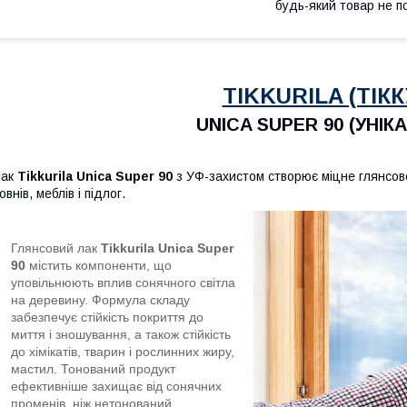
будь-який товар не п
TIKKURILA (ТІКК
UNICA SUPER 90 (УНІКА
Лак
Tikkurila Unica Super 90
з УФ-захистом створює міцне глянсов
овнів, меблів і підлог.
Глянсовий лак
Tikkurila Unica Super
90
містить компоненти, що
уповільнюють вплив сонячного світла
на деревину. Формула складу
забезпечує стійкість покриття до
миття і зношування, а також стійкість
до хімікатів, тварин і рослинних жиру,
мастил. Тонований продукт
ефективніше захищає від сонячних
променів, ніж нетонований.