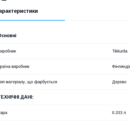
арактеристики
Основні
иробник
Tikkurila
раїна виробник
Фінлянді
ип матеріалу, що фарбується
Дерево
ТЕХНІЧНІ ДАНІ:
Тара
0.333 л