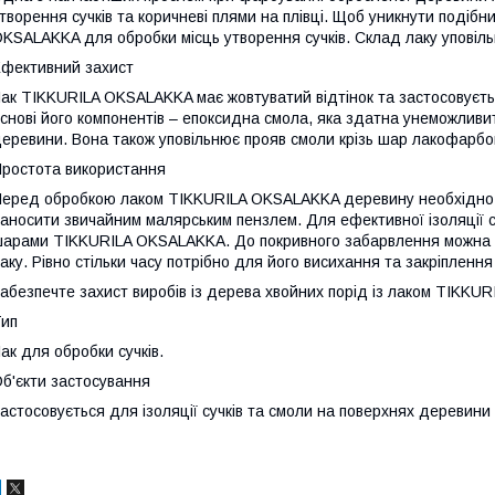
творення сучків та коричневі плями на плівці. Щоб уникнути подіб
KSALAKKA для обробки місць утворення сучків. Склад лаку уповіл
фективний захист
ак TIKKURILA OKSALAKKA має жовтуватий відтінок та застосовуєт
снові його компонентів – епоксидна смола, яка здатна унеможливит
еревини. Вона також уповільнює прояв смоли крізь шар лакофарбов
ростота використання
еред обробкою лаком TIKKURILA OKSALAKKA деревину необхідно оч
аносити звичайним малярським пензлем. Для ефективної ізоляції с
арами TIKKURILA OKSALAKKA. До покривного забарвлення можна п
аку. Рівно стільки часу потрібно для його висихання та закріплення
абезпечте захист виробів із дерева хвойних порід із лаком TIKKU
ип
ак для обробки сучків.
б'єкти застосування
астосовується для ізоляції сучків та смоли на поверхнях деревини