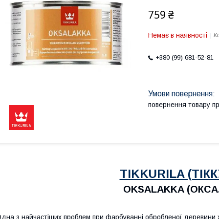
759 ₴
Немає в наявності
К
+380 (99) 681-52-81
повернення товару п
TIKKURILA (ТІКК
OKSALAKKA (ОКСА
дна з найчастіших проблем при фарбуванні обробленої деревини хв