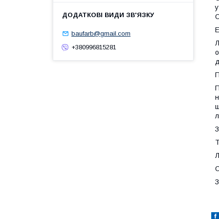
у
O
Е
baufarb@gmail.com
Л
+380996815281
о
д
П
П
н
ш
л
З
Т
Л
О
З