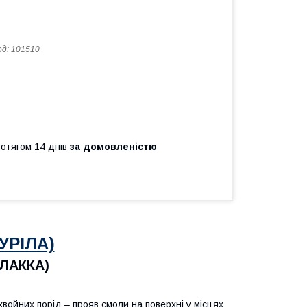
од:
101510
ротягом 14 днів
за домовленістю
УРІЛА)
ЛАККА)
ойних порід – прояв смоли на поверхні у місцях