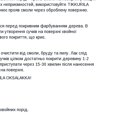
них неприємностей, використовуйте TIKKURILA
ьнює прояв смоли через оброблену поверхню.
ься перед покривним фарбуванням дерева. В
и утворення сучків на поверхні хвойної
ого покриття, що криє.
истити від смоли, бруду та пилу. Лак слід
учків цілком достатньо покрити деревину 1-2
риступати через 15-30 хвилин після нанесення
 на поверхні.
RILA OKSALAKKA!
 хвойних порід.