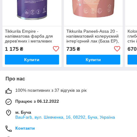
Tikkurila Empire -
Tikkurila Paneeli-Assa 20 -
Kolo
напівматова фарба для
напівматовий колеруємий
глиб
дерев'яних і металевих
інтер'єрний лак (База EP),
стін 
меблів (База А), 0,9 л
0,9 л
1 175
735
670
₴
₴
Купити
Купити
Про нас
100% позитивних з 37 відгуків за рік
Працює з 06.12.2022
м. Буча
BauFarb, вул. Шевченка, 16, 08292, Буча, Україна
Контакти