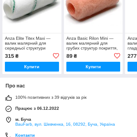
Anza Elite Titex Maxi —
Anza Basic Rilon Mini —
Anza
валик малярний для
валик малярний для
вали
середньої структури
грубих структур покриття,
глад
покриттів, 250 мм
100 мм
мм
315
89
277
₴
₴
Купити
Купити
Про нас
100% позитивних з 39 відгуків за рік
Працює з 06.12.2022
м. Буча
BauFarb, вул. Шевченка, 16, 08292, Буча, Україна
Контакти