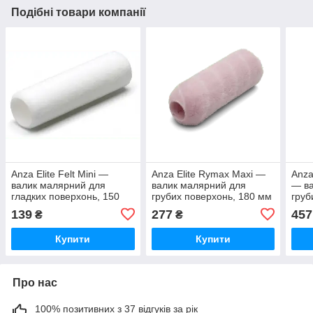
Подібні товари компанії
Anza Elite Felt Mini —
Anza Elite Rymax Maxi —
Anza
валик малярний для
валик малярний для
— ва
гладких поверхонь, 150
грубих поверхонь, 180 мм
груб
мм
139
277
457
₴
₴
Купити
Купити
Про нас
100% позитивних з 37 відгуків за рік