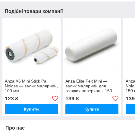
Подібні товари компанії
Anza X6 Mini Stick Pa
Anza Elite Felt Mini —
Anza
Noloss — валик малярний,
валик малярний для
Nolo
100 мм
гладких поверхонь, 150
150
мм
123
139
139
₴
₴
Купити
Купити
Про нас