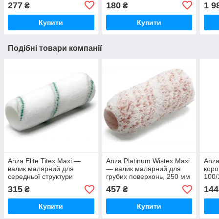
покриттів, 250 мм
277
180
1 9
₴
₴
Купити
Купити
Подібні товари компанії
Anza Elite Titex Maxi —
Anza Platinum Wistex Maxi
Anza
валик малярний для
— валик малярний для
коро
середньої структури
грубих поверхонь, 250 мм
100/
покриттів, 250 мм
315
457
144
₴
₴
Купити
Купити