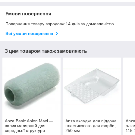
Умови повернення
Повернення товару впродовж 14 днів за домовленістю
Всі умови повернення
З цим товаром також замовляють
Anza Basic Anlon Maxi —
Anza вкладка для піддона
Anza
валик малярний для
пластикового для фарби,
алюм
середньої структури
250 мм
115-