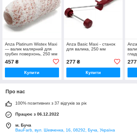
Anza Platinum Wistex Maxi
Anza Basic Maxi - станок
Anza
— валик малярний для
для валика, 250 мм
вали
грубих поверхонь, 250 мм
глад
мм
457
277
277
₴
₴
Купити
Купити
Про нас
100% позитивних з 37 відгуків за рік
Працює з 06.12.2022
м. Буча
BauFarb, вул. Шевченка, 16, 08292, Буча, Україна