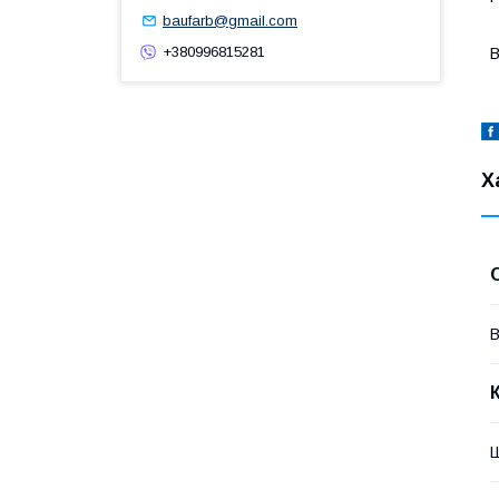
baufarb@gmail.com
+380996815281
В
Х
В