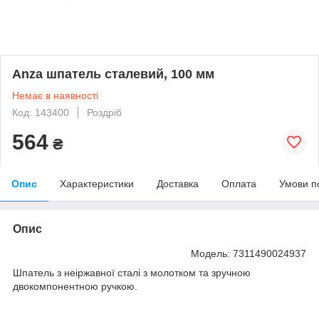
Anza шпатель сталевий, 100 мм
Немає в наявності
Код: 143400
Роздріб
564
₴
Опис
Характеристики
Доставка
Оплата
Умови п
Опис
Модель: 7311490024937
Шпатель з неіржавної сталі з молотком та зручною
двокомпонентною ручкою.