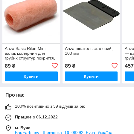
Anza Basic Rilon Mini —
Anza шпатель сталевий,
Anza
валик малярний для
100 мм
— ва
грубих структур покриття,
груб
100 мм
89
89
457
₴
₴
Купити
Купити
Про нас
100% позитивних з 39 відгуків за рік
Працює з 06.12.2022
м. Буча
BauFarb, вул. Шевченка, 16, 08292, Буча, Україна