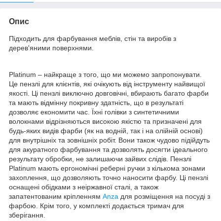
Опис
Підходить для фарбування меблів, стін та виробів з
дерев'яними поверхнями.
Platinum – найкраще з того, що ми можемо запропонувати.
Це пензлі для клієнтів, які очікують від інструменту найвищої
якості. Ці пензлі виключно довговічні, вбирають багато фарби
та мають відмінну покривну здатність, що в результаті
дозволяє економити час. Їхні голівки з синтетичними
волокнами відрізняються високою якістю та призначені для
будь-яких видів фарби (як на водній, так і на олійній основі)
для внутрішніх та зовнішніх робіт. Вони також чудово підійдуть
для акуратного фарбування та дозволять досягти ідеального
результату обробки, не залишаючи зайвих слідів. Пензлі
Platinum мають ергономічні реберні ручки з кількома зонами
захоплення, що дозволяють точно наносити фарбу. Ці пензлі
оснащені обідками з неіржавної сталі, а також
запатентованим кріпленням
Anza
для розміщення на посуді з
фарбою. Крім того, у комплекті додається тримач для
зберігання.