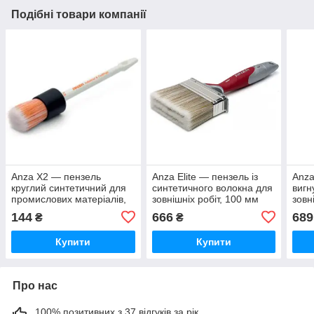
Подібні товари компанії
Anza X2 — пензель
Anza Elite — пензель із
Anza
круглий синтетичний для
синтетичного волокна для
вигн
промислових матеріалів,
зовнішніх робіт, 100 мм
зовн
30 мм
144
666
689
₴
₴
Купити
Купити
Про нас
100% позитивних з 37 відгуків за рік