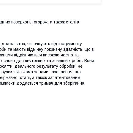
дних поверхонь, огорож, а також стелі в
ля клієнтів, які очікують від інструменту
рби та мають відмінну покривну здатність, що в
локнами відрізняються високою якістю та
 основі) для внутрішніх та зовнішніх робіт. Вони
осягти ідеального результату обробки, не
і ручки з кількома зонами захоплення, що
еіржавної сталі, а також запатентованим
омплекті додається тримач для зберігання.