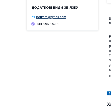
baufarb@gmail.com
В
п
+380996815281
P
н
р
п
т
з
д
к
В
Х