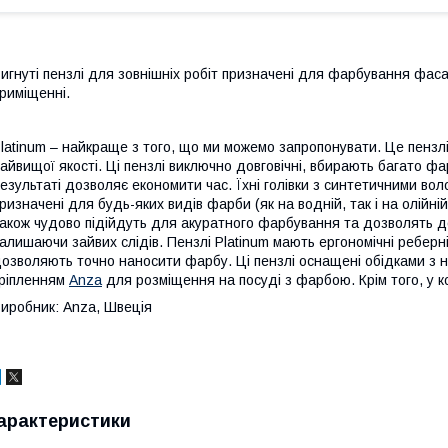
игнуті пензлі для зовнішніх робіт призначені для фарбування фаса
риміщенні.
latinum – найкраще з того, що ми можемо запропонувати. Це пензлі д
айвищої якості. Ці пензлі виключно довговічні, вбирають багато фа
езультаті дозволяє економити час. Їхні голівки з синтетичними во
ризначені для будь-яких видів фарби (як на водній, так і на олійній
акож чудово підійдуть для акуратного фарбування та дозволять д
алишаючи зайвих слідів. Пензлі Platinum мають ергономічні реберн
озволяють точно наносити фарбу. Ці пензлі оснащені обідками з н
ріпленням
Anza
для розміщення на посуді з фарбою. Крім того, у к
иробник: Anza, Швеція
арактеристики