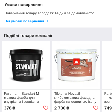
Умови повернення
Повернення товару впродовж 14 днів за домовленістю
Всі умови повернення
Подібні товари компанії
Farbmann Standart M —
Tikkurila Novasil -
Farb
матова фарба для
глибокоматова фасадна
— ла
внутрішніх і зовнішніх
фарба на основі силікону
зовн
робіт (База A), 0,9 л
(База MRA), 2,7 л
4,5 
378
2 730
749
₴
₴