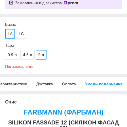
Замовлення під захистом
Базис
LA
LC
Тара
0.9 л
4.5 л
9 л
Під замовлення
арактеристики
Доставка
Оплата
Умови повернення
Опис
FARBMANN (ФАРБМАН)
SILIKON FASSADE 12 (СИЛІКОН ФАСАД