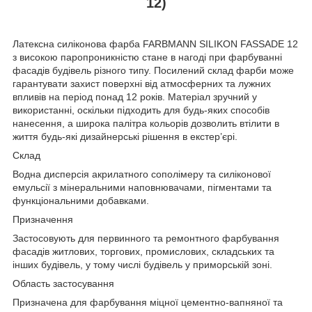
12)
Латексна силіконова фарба FARBMANN SILIKON FASSADE 12
з високою паропроникністю стане в нагоді при фарбуванні
фасадів будівель різного типу. Посилений склад фарби може
гарантувати захист поверхні від атмосферних та лужних
впливів на період понад 12 років. Матеріал зручний у
використанні, оскільки підходить для будь-яких способів
нанесення, а широка палітра кольорів дозволить втілити в
життя будь-які дизайнерські рішення в екстер’єрі.
Склад
Водна дисперсія акрилатного сополімеру та силіконової
емульсії з мінеральними наповнювачами, пігментами та
функціональними добавками.
Призначення
Застосовують для первинного та ремонтного фарбування
фасадів житлових, торгових, промислових, складських та
інших будівель, у тому числі будівель у приморській зоні.
Область застосування
Призначена для фарбування міцної цементно-вапняної та