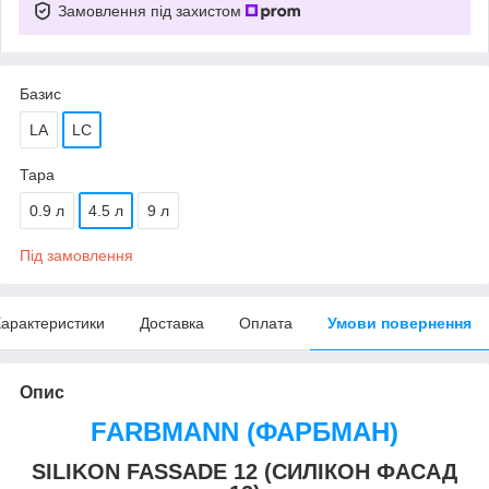
Замовлення під захистом
Базис
LA
LC
Тара
0.9 л
4.5 л
9 л
Під замовлення
арактеристики
Доставка
Оплата
Умови повернення
Опис
FARBMANN (ФАРБМАН)
SILIKON FASSADE 12 (СИЛІКОН ФАСАД