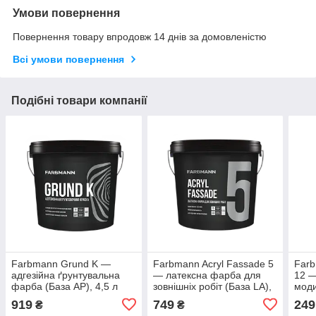
Умови повернення
Повернення товару впродовж 14 днів за домовленістю
Всі умови повернення
Подібні товари компанії
Farbmann Grund K —
Farbmann Acryl Fassade 5
Farb
адгезійна ґрунтувальна
— латексна фарба для
12 —
фарба (База AP), 4,5 л
зовнішніх робіт (База LA),
мод
4,5 л
фарб
919
749
249
₴
₴