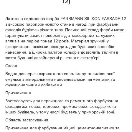
12)
Латексна силіконова фарба FARBMANN SILIKON FASSADE 12
з високою паропроникністю стане в нагоді при фарбуванні
фасадів будівель різного типу. Посилений склад фарби може
гарантувати захист поверхні від атмосферних та лужних
впливів на період понад 12 років. Матеріал зручний у
використанні, оскільки підходить для будь-яких способів
нанесення, а широка палітра кольорів дозволить втілити в
життя будь-які дизайнерські рішення в екстер’єрі.
Склад
Водна дисперсія акрилатного сополімеру та силіконової
емульсії з мінеральними наповнювачами, пігментами та
функціональними добавками.
Призначення
Застосовують для первинного та ремонтного фарбування
фасадів житлових, торгових, промислових, складських та
інших будівель, у тому числі будівель у приморській зоні.
Область застосування
Призначена для фарбування міцної цементно-вапняної та