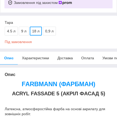
Замовлення під захистом
Тара
4.5 л
9 л
18 л
0,9 л
Під замовлення
Опис
Характеристики
Доставка
Оплата
Умови п
Опис
FARBMANN (ФАРБМАН)
ACRYL FASSADE 5 (АКРІЛ ФАСАД 5)
Латексна, атмосферостійка фарба на основі акрилату для
зовнішніх робіт.