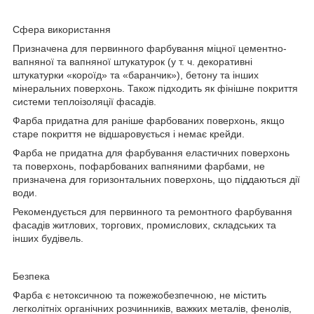
Сфера використання
Призначена для первинного фарбування міцної цементно-
вапняної та вапняної штукатурок (у т. ч. декоративні
штукатурки «короїд» та «баранчик»), бетону та інших
мінеральних поверхонь. Також підходить як фінішне покриття
системи теплоізоляції фасадів.
Фарба придатна для раніше фарбованих поверхонь, якщо
старе покриття не відшаровується і немає крейди.
Фарба не придатна для фарбування еластичних поверхонь
та поверхонь, пофарбованих вапняними фарбами, не
призначена для горизонтальних поверхонь, що піддаються дії
води.
Рекомендується для первинного та ремонтного фарбування
фасадів житлових, торгових, промислових, складських та
інших будівель.
Безпека
Фарба є нетоксичною та пожежобезпечною, не містить
легколітніх органічних розчинників, важких металів, фенолів,