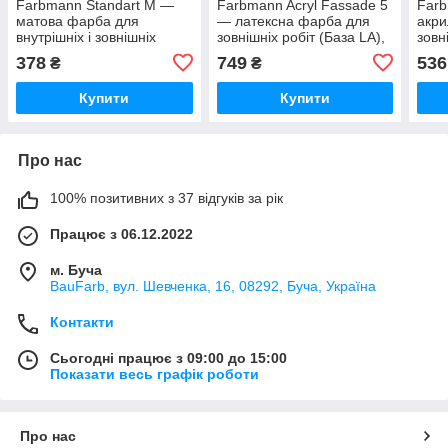
Farbmann Standart M —
Farbmann Acryl Fassade 5
Farb
матова фарба для
— латексна фарба для
акри
внутрішніх і зовнішніх
зовнішніх робіт (База LA),
зовн
робіт (База A), 0,9 л
4,5 л
0,9 
378
749
536
₴
₴
Купити
Купити
Про нас
100% позитивних з 37 відгуків за рік
Працює з 06.12.2022
м. Буча
BauFarb, вул. Шевченка, 16, 08292, Буча, Україна
Контакти
Сьогодні працює з 09:00 до 15:00
Показати весь графік роботи
Про нас