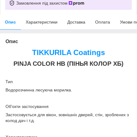
Замовлення під захистом
Опис
Характеристики
Доставка
Оплата
Умови п
Опис
TIKKURILA Coatings
PINJA COLOR HB (ПІНЬЯ КОЛОР ХБ)
Тип
Водорозчинна лесуюча морилка.
Об'єкти застосування
Застосовується для вікон, зовнішніх дверей, стін, зроблених з
колод дач і т.д.