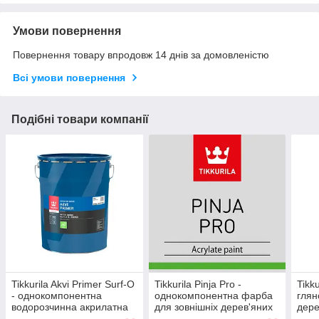
Умови повернення
Повернення товару впродовж 14 днів за домовленістю
Всі умови повернення
Подібні товари компанії
Tikkurila Akvi Primer Surf-O
Tikkurila Pinja Pro -
Tikku
- однокомпонентна
однокомпонентна фарба
глян
водорозчинна акрилатна
для зовнішніх дерев'яних
дере
ґрунтовка, 18 л
поверхонь (База А), 18 л
прим