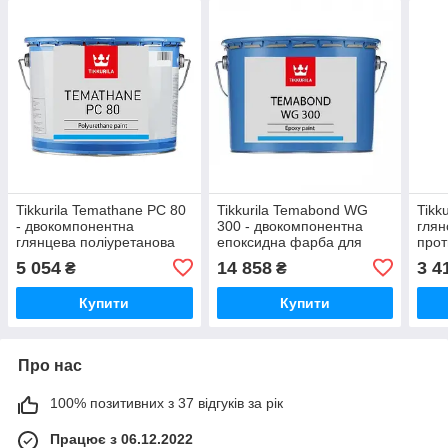
Tikkurila Temathane PC 80
Tikkurila Temabond WG
Tikk
- двокомпонентна
300 - двокомпонентна
глян
глянцева поліуретанова
епоксидна фарба для
прот
фарба (База TCL), 7,5 л
металу (База TVH), 9 л
для 
5 054
14 858
3 4
₴
₴
2,7 
Купити
Купити
Про нас
100% позитивних з 37 відгуків за рік
Працює з 06.12.2022