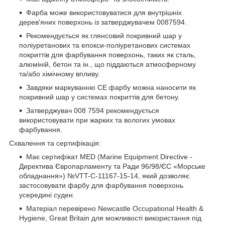
Фарба може використовуватися для внутрішніх
дерев'яних поверхонь із затверджувачем 0087594.
Рекомендується як глянсовий покривний шар у
поліуретанових та епокси-поліуретанових системах
покриттів для фарбування поверхонь, таких як сталь,
алюміній, бетон та ін., що піддаються атмосферному
та/або хімічному впливу.
Завдяки маркуванню CE фарбу можна наносити як
покривний шар у системах покриттів для бетону.
Затверджувач 008 7594 рекомендується
використовувати при жарких та вологих умовах
фарбування.
Схвалення та сертифікація:
Має сертифікат MED (Marine Equipment Directive -
Директива Європарламенту та Ради 96/98/ЄС «Морське
обладнання») №VTT-C-11167-15-14, який дозволяє
застосовувати фарбу для фарбування поверхонь
усередині суден.
Матеріал перевірено Newcastle Occupational Health &
Hygiene, Great Britain для можливості використання під