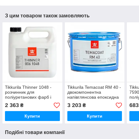
З цим товаром також замовляють
Tikkurila Thinner 1048 -
Tikkurila Temacoat RM 40 -
Tikk
розчинник для
двокомпонентна
7590
поліуретанових фарб і
напівглянсова епоксидна
полі
лаків, 3 л
фарба для металу (База
лакі
2 363
3 203
683
₴
₴
TVH), 2,2 л
Купити
Купити
Подібні товари компанії