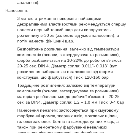
аналогічні).
Нанесення:
З метою отримання поверхні з найвищими
декоративними властивостями рекомендується спершу
нанести перший тонкий шар дати випаруватись
розчиннику 5-30 хв (залежно від умов нанесення), а
потім нанести фінішний шар.
Безповітряне розпилення: залежно від температури
компонентів (основи, затверджувача та розчинника),
фарба розбавляється на 10-22%, до робочої в'язкості
20-25 сек. DIN 4. Діаметр сопла: 0.011"- 0.013" (кут
розпилення вибирається в залежності від форми
конструкції, що фарбується) Тиск: 120-160 бар
Традиційне розпилення: залежно від температури
компонентів (основи, затверджувача та розчинника)
матеріал розбавляється до робочої в'язкості – 20-25
сек. за DIN4. Діаметр сопла: 1.2 – 1.8 мм Тиск: 3-4 бар
Нанесення пензлем: застосовується при смуговому
фарбуванні кромок, зварних швів, можливих щілин,
головок заклепок, болтів та важкодоступних місць, а
також при ремонтному фарбуванні невеликих
локальних ділянок поверхні, що фарбується.