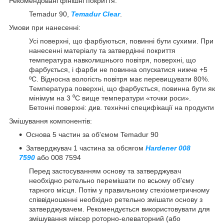
Рекомендовані фінішні покриття:
Temadur 90,
Temadur Clear
.
Умови при нанесенні:
Усі поверхні, що фарбуються, повинні бути сухими. При
нанесенні матеріалу та затвердінні покриття
температура навколишнього повітря, поверхні, що
фарбується, і фарби не повинна опускатися нижче +5
ºС. Відносна вологість повітря має перевищувати 80%.
Температура поверхні, що фарбується, повинна бути як
мінімум на 3 ⁰С вище температури «точки роси».
Бетонні поверхні: див. технічні специфікації на продукти
Змішування компонентів:
Основа 5 частин за об'ємом Temadur 90
Затверджувач 1 частина за обсягом
Hardener 008
7590
або 008 7594
Перед застосуванням основу та затверджувач
необхідно ретельно перемішати по всьому об'єму
тарного місця. Потім у правильному стехіометричному
співвідношенні необхідно ретельно змішати основу з
затверджувачем. Рекомендується використовувати для
змішування міксер роторно-елеваторний (або