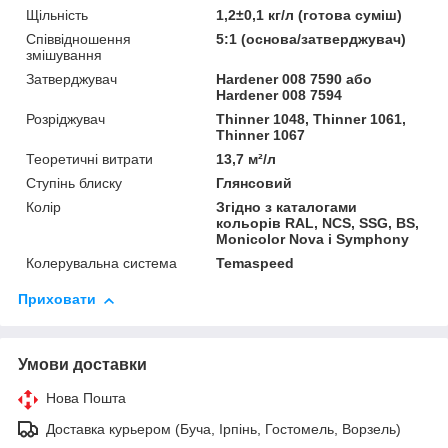
Щільність
1,2±0,1 кг/л (готова суміш)
Співвідношення
5:1 (основа/затверджувач)
змішування
Затверджувач
Hardener 008 7590 або
Hardener 008 7594
Розріджувач
Thinner 1048, Thinner 1061,
Thinner 1067
Теоретичні витрати
13,7 м²/л
Ступінь блиску
Глянсовий
Колір
Згідно з каталогами
кольорів RAL, NCS, SSG, BS,
Monicolor Nova і Symphony
Колерувальна система
Temaspeed
Приховати
Умови доставки
Нова Пошта
Доставка курьером (Буча, Ірпінь, Гостомель, Ворзель)