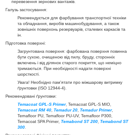
перевезення зернових вантажів.
Галузь застосування:
Рекомендується для фарбування транспортної техніки
та обладнання, виробів машинобудування, а також
зовнішніх поверхонь резервуарів, сталевих каркасів та
ін.
Підготовка поверхні:
Загрунтована поверхня: фарбована поверхня повинна
бути сухою, очищеною від пилу, бруду, сторонніх
включень і від ділянок старого покриття, що неміцно
тримаються. При необхідності надати поверхні
шорсткості.
Увага! Необхідно пам'ятати про міжшарову витримку
ґрунтовки (ISO 12944-4).
Рекомендовані ґрунтовки:
Temacoat GPL-S Primer
, Temacoat GPL-S MIO,
Temacoat RM 40
,
Temadur 20
,
Temadur Primer
,
Temafloor PU, Temafloor PU-UV, Temafloor P300,
Temacoat SPA Primer,
Temabond ST 200
,
Temabond ST
300
.