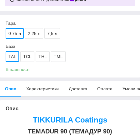
Тара
0.75 л
2.25 л
7,5 л
База
TAL
TCL
THL
TML
В наявності
Опис
Характеристики
Доставка
Оплата
Умови п
Опис
TIKKURILA Coatings
TEMADUR 90
(ТЕМАДУР 90)