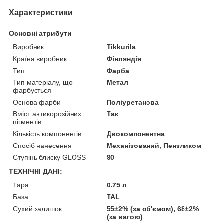
Характеристики
Основні атрибути
Виробник
Tikkurila
Країна виробник
Фінляндія
Тип
Фарба
Тип матеріалу, що
Метал
фарбується
Основа фарби
Поліуретанова
Вміст антикорозійних
Так
пігментів
Кількість компонентів
Двокомпонентна
Спосіб нанесення
Механізований, Пензликом
Ступінь блиску GLOSS
90
ТЕХНІЧНІ ДАНІ:
Тара
0.75 л
База
TAL
Сухий залишок
55±2% (за об'ємом), 68±2%
(за вагою)