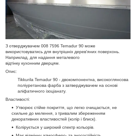
З отверджувачем 008 7596 Temadur 90 може
використовуватись для внутрішніх дерев'яних поверхонь.
Наприклад, для надання металевого
відтінку кухонним дверцям.
Опис:
Tikkurila Temadur 90 - двокомпонентна, високоглянсова
поліуретанова фарба з затверджувачем на основі
аліфатичного ізоціанату.
Властивості:
Утворює стійке покриття, що легко очищається, не
схильне до мелення, з тривалим збереженням
декоративних властивостей (колір і блиск).
Колірується у широкий спектр кольорів.
Має відмінну атмосферо- та зносостійкість.