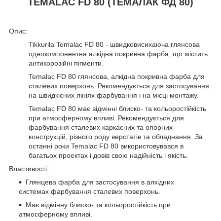
TEMALAC FD 80
(ТЕМАЛАК ФД 80)
Опис:
Tikkurila Temalac FD 80 - швидковисихаюча глянсова
однокомпонентна алкідна покривна фарба, що містить
антикорозійні пігменти.
Temalac FD 80 глянсова, алкідна покривна фарба для
сталевих поверхонь. Рекомендується для застосування
на швидкісних лініях фарбування і на місці монтажу.
Temalac FD 80 має відмінні блиско- та кольоростійкість
при атмосферному впливі. Рекомендується для
фарбування сталевих каркасних та опорних
конструкцій, різного роду верстатів та обладнання. За
останні роки Temalac FD 80 використовувався в
багатьох проектах і довів свою надійність і якість.
Властивості:
Глянцева фарба для застосування в алкідних
системах фарбування сталевих поверхонь.
Має відмінну блиско- та кольоростійкість при
атмосферному впливі.