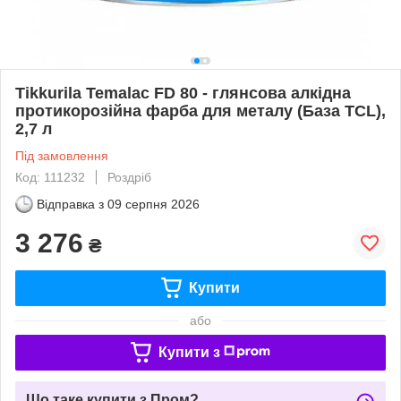
Tikkurila Temalac FD 80 - глянсова алкідна
протикорозійна фарба для металу (База TCL),
2,7 л
Під замовлення
Код: 111232
Роздріб
Відправка з
09 серпня 2026
3 276
₴
Купити
або
Купити з
Що таке купити з Пром?