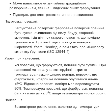
Може наноситися як звичайним традиційним
розпорошенням, так і на швидкісних лініях фарбування.
Підходить для електростатистичного розпилення.
Підготовка поверхні:
Загрунтована поверхня: фарбована поверхня повинна
бути сухою, очищеною від пилу, бруду, сторонніх
включень і від ділянок старого покриття, що неміцно
тримаються. При необхідності надати поверхні
шорсткості. Увага! Необхідно пам'ятати про міжшарову
витримку ґрунтовки (ISO 12944-4).
Умови при нанесенні:
Усі поверхні, що фарбуються, повинні бути сухими. При
нанесенні матеріалу та затвердінні покриття
температура навколишнього повітря, поверхні, що
фарбується, і фарби не повинна опускатися нижче
+5ºС. Відносна вологість повітря має перевищувати
80%. Температура поверхні, що фарбується, повинна
бути як мінімум на 3⁰С вище температури «точки роси».
Нанесення:
Безповітряне розпилення: залежно від температури