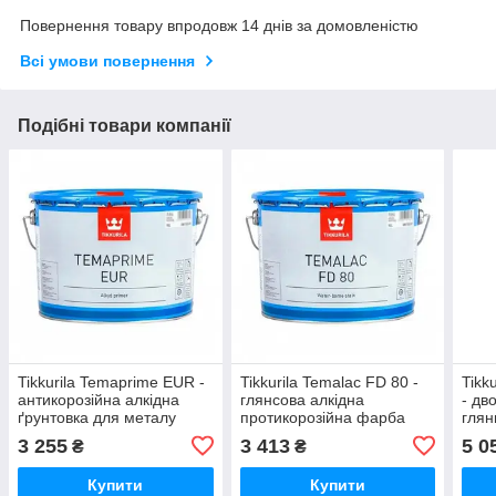
Повернення товару впродовж 14 днів за домовленістю
Всі умови повернення
Подібні товари компанії
Tikkurila Temaprime EUR -
Tikkurila Temalac FD 80 -
Tikk
антикорозійна алкідна
глянсова алкідна
- дв
ґрунтовка для металу
протикорозійна фарба
глян
(База TVH), 2,7 л
для металу (База TVL),
фарб
3 255
3 413
5 0
₴
₴
2,7 л
Купити
Купити