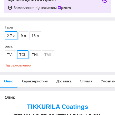
Замовлення під захистом
Тара
2.7 л
9 л
18 л
База
TVL
TCL
THL
TML
Під замовлення
Опис
Характеристики
Доставка
Оплата
Умови п
Опис
TIKKURILA Coatings