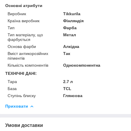
Основні атрибути
Виробник
Tikkurila
Країна виробник
Фінляндія
Тип
Фарба
Тип матеріалу, що
Метал
фарбується
Основа фарби
Алкідна
Вміст антикорозійних
Так
пігментів
Кількість компонентів
Однокомпонентна
ТЕХНІЧНІ ДАНІ:
Тара
2.7 л
База
TCL
Ступінь блиску
Глянсова
Приховати
Умови доставки