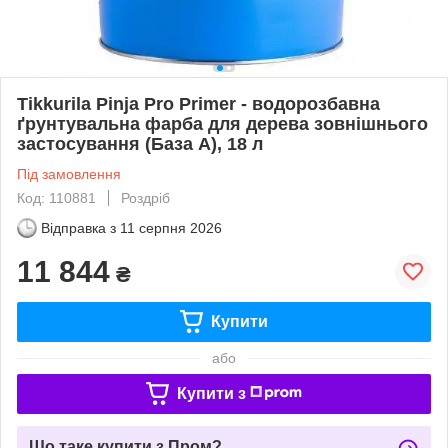
Tikkurila Pinja Pro Primer - водорозбавна
ґрунтувальна фарба для дерева зовнішнього
застосування (База А), 18 л
Під замовлення
Код: 110881
Роздріб
Відправка з
11 серпня 2026
11 844
₴
Купити
або
Купити з
Що таке купити з Пром?