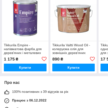
Tikkurila Empire -
Tikkurila Valtti Wood Oil -
Tikku
напівматова фарба для
колеруєма олія для
одн
дерев'яних і металевих
зовнішніх дерев'яних
для 
меблів (База А), 0,9 л
поверхонь (База EC), 0,9
пове
1 175
890
17 
₴
₴
л
Купити
Купити
Про нас
100% позитивних з 39 відгуків за рік
Працює з 06.12.2022