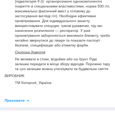
(підкатегорія 9 (i): органорозчинні однокомпонентні
покриття зі спеціальними властивостями, норма 500 г/л,
максимально фактичний вміст у готовому до
застосування вигляді г/л). Необхідне ефективне
провітрювання. Для індивідуального захисту
використовувати спецодяг, гумові рукавички, під час
нанесення розпилення — респіратор. У разі
проковтування забороняється викликати блювоту, треба
негайно звернутися до лікаря та показати паспорт
безпеки, специфікацію або етикетку фарби.
Охорона довкілля
Не виливати в стоки, водойми або на ґрунт. Рідкі
залишки передати в місце збору відходів. Порожню тару
та сухі залишки можна утилізувати як будівельне сміття.
ВИРОБНИК:
ТМ Kompozit, Україна.
Приховати