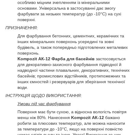
особливо міцним зчепленням із мінеральними
основами. Універсальна в застосуванні дає змогу
фарбувати за низьких температур (до -10°C) на сухі
поверхні.
ПРИЗНАЧЕННЯ:
Для фарбування бетонних, цементних, керамічних та
інших мінеральних поверхонь усередині та зовні
будівель, а також попередньо підготовлених металевих
поверхонь.
Kompozit АК-12 Фарба для басейнів
застосовується
для декоративно-захисного фарбування підводної й
надводної частини плавальних, декоративних, технічних
басейнів; промислових відстійників, протипожежних та
інших ємностей і резервуарів для зберігання технічної
води.
ІНСТРУКЦІЯ ЩОДО ВИКОРИСТАННЯ:
Умови під час фарбування
Поверхня має бути сухою, а відносна вологість повітря
менш ніж 80%. Нанесення
Kompozit АК-12
бажано
робити за плюсових температур, але можна наносити
за температури до -10°C, якщо на поверхні повністю
немає слідів льоду та інею. Увага! Висихання за цих