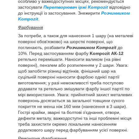
особливо у важкодоступних місцях, рекомендується
застосувати
Перетворювач іржі Kompozit
відповідно
до інструкції із застосування. Знежирити
Розчинником
Kompozit
.
Фарбування
За потреби, а також для нанесення 1 шару (на металеві
поверхні обов'язково) на шорсткі поверхні, що
поглинають, розбавити
Розчинником Kompozit
до
10%. Перед застосуванням фарбу
Kompozit АК-12
ретельно перемішати. Наносити валиком (на рівні
поверхні), пензлем або розпиленням у 2 шари. Увага:
щоб запобігти різниці відтінків, фінішний шар на
суцільній поверхні наносити фарбою однієї партії
виготовлення; у разі неможливості треба поступово
додавати та ретельно змішувати фарбу іншої партії по
мірі використання. Увага: прийнятний захист металевих
поверхонь досягається за загальної товщини сухого
покриття не менш ніж 160 мкм (нанесення в 3 шари).
Гострі крайки, зварні та болтові з'єднання, отвори,
дефекти металу, важкодоступні та інші проблемні місця
треба захистити окремо локальним нанесенням
додаткового шару перед фарбуванням усієї поверхні.
Ремонтне фарбування