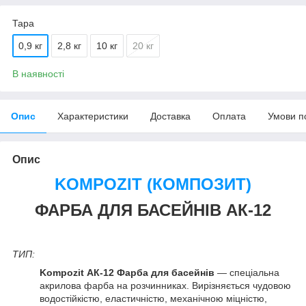
Тара
0,9 кг
2,8 кг
10 кг
20 кг
В наявності
Опис
Характеристики
Доставка
Оплата
Умови п
Опис
KOMPOZIT (КОМПОЗИТ)
ФАРБА ДЛЯ БАСЕЙНІВ АК-12
ТИП:
Kompozit АК-12 Фарба для басейнів
— спеціальна
акрилова фарба на розчинниках. Вирізняється чудовою
водостійкістю, еластичністю, механічною міцністю,