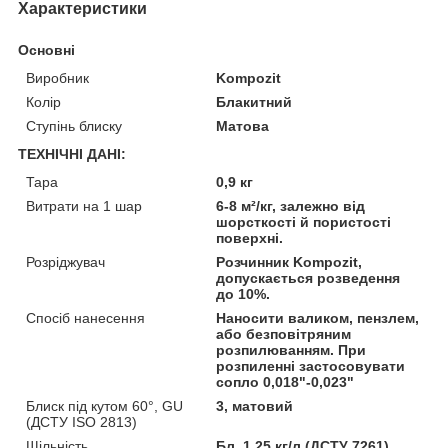
Характеристики
Основні
Виробник
Kompozit
Колір
Блакитний
Ступінь блиску
Матова
ТЕХНІЧНІ ДАНІ:
Тара
0,9 кг
Витрати на 1 шар
6-8 м²/кг, залежно від
шорсткості й пористості
поверхні.
Розріджувач
Розчинник Kompozit,
допускається розведення
до 10%.
Спосіб нанесення
Наносити валиком, пензлем,
або безповітряним
розпилюванням. При
розпиленні застосовувати
сопло 0,018"-0,023"
Блиск під кутом 60°, GU
3, матовий
(ДСТУ ISO 2813)
Щільність
Бл. 1,25 кг/л (ДСТУ 7261).