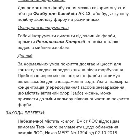
Для ремонтного фарбування можна використовувати
або цю
Фарбу для басейнів АК-12
, або будь-яку іншу
подібну акрилову фарбу на розчинниках.
Очищення інструментів
Робочі інструменти очистити від залишків фарби,
промити
Розчинником Kompozit
, а потім теплою
водою з мийним засобом.
Догляд
За нормальних умов покриття досягає міцності для
контакту з водою впродовж тижня після фарбування.
Приблизно через місяць покриття фарби витримує
вплив засобів для знезараження води. Увага: надмірна
концентрація (передозування) засобів знезараження,
що містять активний хлор і (або) кисень, може
призвести до зміни кольору підводної частини покриття
фарби.
ЗАХОДИ БЕЗПЕКИ:
Небезпечно! Містить ксилол. Вміст ЛОС відповідає
вимогам Технічного регламенту щодо обмеження
викидів ЛОС, Наказ МЕРТ No 1394 від 02.10.2018