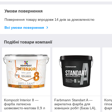
Умови повернення
Повернення товару впродовж 14 днів за домовленістю
Всі умови повернення
Подібні товари компанії
Kompozit Interior 8 —
Farbmann Standart A —
Komp
фарба латексна
акрилатна фарба для
гіпо
шовковисто-матова 0,9 л
зовнішніх робіт (База LA),
фарб
0,9 л
(Біла