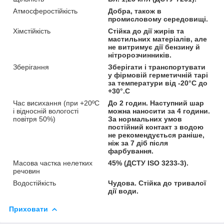
Атмосферостійкість
Добра, також в
промисловому середовищі.
Хімстійкість
Стійка до дії жирів та
мастильних матеріалів, але
не витримує дії бензину й
нітророзчинників.
Зберігання
Зберігати і транспортувати
у фірмовій герметичній тарі
за температури від -20°С до
+30°.С
Час висихання (при +20ºС
До 2 годин. Наступний шар
і відносній вологості
можна наносити за 4 години.
повітря 50%)
За нормальних умов
постійний контакт з водою
не рекомендується раніше,
ніж за 7 діб після
фарбування.
Масова частка нелетких
45% (ДСТУ ISO 3233-3).
речовин
Водостійкість
Чудова. Стійка до тривалої
дії води.
Приховати