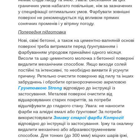
граничних умов набагато повільніше, ніж за зазначених
у специфікації оптимальних умов. Фарбувати зовнішні
поверхні не рекомендується під впливом прямих
сонячних променів і у вітряну погоду.
Попередня підготовка
Нові, свіжі бетонні, а також на цементно-вапняній основі
поверхні треба витримати перед ґрунтуванням і
фарбуванням упродовж принаймні одного місяця.
Висоли та шар цементного молочка з бетонної поверхні
видалити механічним способом. Якщо виходи солей
постійні та інтенсивні, то необхідно виявити й усунути
причину. Ретельно очистити поверхню від пилу та інших
забруднень і обробити органорозчинною акриловою
Грунтовкою Strong
відповідно до інструкції із
застосування. Металеві поверхні очистити від
відшаровуваних старих покриттів, за потреби
відшліфувати до гладкого стану. Увага: не наносити
фарби на алкідні емалі або ґрунтовки! За потреби
використовувати
Змивку старої фарби Kompozit
відповідно до інструкції із застосування. Іржу та окалину
видалити механічно або абразивоструменевим
способом. Для тонких (до 300 мкм) міцних шарів іржі,