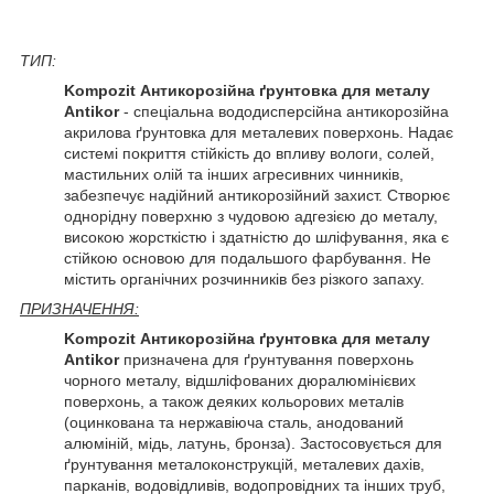
ТИП:
Kompozit Антикорозійна ґрунтовка для металу
Antikor
- спеціальна вододисперсійна антикорозійна
акрилова ґрунтовка для металевих поверхонь. Надає
системі покриття стійкість до впливу вологи, солей,
мастильних олій та інших агресивних чинників,
забезпечує надійний антикорозійний захист. Створює
однорідну поверхню з чудовою адгезією до металу,
високою жорсткістю і здатністю до шліфування, яка є
стійкою основою для подальшого фарбування. Не
містить органічних розчинників без різкого запаху.
ПРИЗНАЧЕННЯ:
Kompozit Антикорозійна ґрунтовка для металу
Antikor
призначена для ґрунтування поверхонь
чорного металу, відшліфованих дюралюмінієвих
поверхонь, а також деяких кольорових металів
(оцинкована та нержавіюча сталь, анодований
алюміній, мідь, латунь, бронза). Застосовується для
ґрунтування металоконструкцій, металевих дахів,
парканів, водовідливів, водопровідних та інших труб,