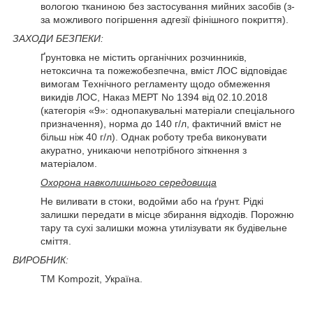
вологою тканиною без застосування мийних засобів (з-
за можливого погіршення адгезії фінішного покриття).
ЗАХОДИ БЕЗПЕКИ:
Ґрунтовка не містить органічних розчинників,
нетоксична та пожежобезпечна, вміст ЛОС відповідає
вимогам Технічного регламенту щодо обмеження
викидів ЛОС, Наказ МЕРТ No 1394 від 02.10.2018
(категорія «9»: однопакувальні матеріали спеціального
призначення), норма до 140 г/л, фактичний вміст не
більш ніж 40 г/л). Однак роботу треба виконувати
акуратно, уникаючи непотрібного зіткнення з
матеріалом.
Охорона навколишнього середовища
Не виливати в стоки, водойми або на ґрунт. Рідкі
залишки передати в місце збирання відходів. Порожню
тару та сухі залишки можна утилізувати як будівельне
сміття.
ВИРОБНИК:
ТМ Kompozit, Україна.