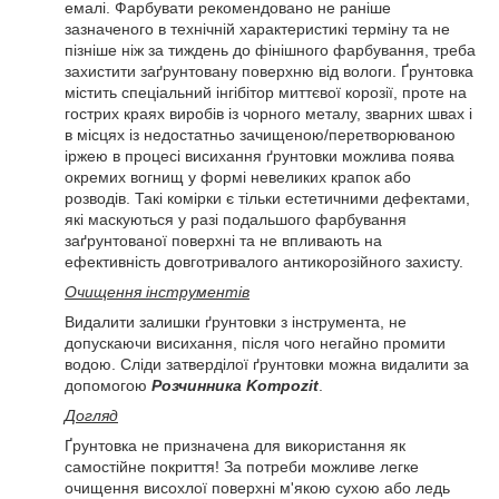
емалі. Фарбувати рекомендовано не раніше
зазначеного в технічній характеристикі терміну та не
пізніше ніж за тиждень до фінішного фарбування, треба
захистити заґрунтовану поверхню від вологи. Ґрунтовка
містить спеціальний інгібітор миттєвої корозії, проте на
гострих краях виробів із чорного металу, зварних швах і
в місцях із недостатньо зачищеною/перетворюваною
іржею в процесі висихання ґрунтовки можлива поява
окремих вогнищ у формі невеликих крапок або
розводів. Такі комірки є тільки естетичними дефектами,
які маскуються у разі подальшого фарбування
заґрунтованої поверхні та не впливають на
ефективність довготривалого антикорозійного захисту.
Очищення інструментів
Видалити залишки ґрунтовки з інструмента, не
допускаючи висихання, після чого негайно промити
водою. Сліди затверділої ґрунтовки можна видалити за
допомогою
Розчинника Kompozit
.
Догляд
Ґрунтовка не призначена для використання як
самостійне покриття! За потреби можливе легке
очищення висохлої поверхні м'якою сухою або ледь