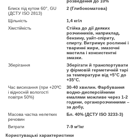
розведення до 10%
Блиск під кутом 60°, GU
2 (Глибокоматова)
(ДСТУ ISO 2813)
Щільність
1,4 кг/л
Хімстійкість
Стійка до дії деяких
розчинників, наприклад,
бензину, уайт-спіриту,
спирту. Витримує рослинні і
тваринні жири, змазочні
мастила і консистентні
змазки.
Зберігання
Зберігати й транспортувати
у фірмовій герметичній тарі
за температури від +5°С до
+35°С.
Час висихання (при +20ºС
30-40 хвилин. Фарбування
і відносній вологості
водно-дисперсійними
повітря 50%)
емалями можливе через 1-2
години, органорозчинними –
за добу,
Масова частка нелетких
Бл. 40% (ДСТУ ISO 3233-3)
речовин
Витрати
7-9 м²/кг
Користувацькі характеристики