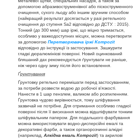
металевої щітки, спеціальних насадок, а також за
допомогою абразивоструменівної або піскоструменного
очищення, сухого льоду або іншим зручним способом
(найкращий результат досягається у разі ретельного
очищення до ступеня Sa2 відповідно до ДСТУ. : 2015).
Тонкий (до 300 мкм) шар іржі, що міцно тримається,
особливо у важкодоступних місцях, можна перетворити
за допомогою
Перетворювача іржі Kompozit
відповідно до інструкції із застосування. Зашкурити
гладкі дюралюмінієві поверхні. Новий оцинкований
бляшаний дах рекомендується ґрунтувати не раніше,
ніж через одну зиму після його встановлення.
Ґ
рунтування
Ґрунтовку ретельно перемішати перед застосуванням,
за потреби розвести водою до робочої в'язкості.
Нанести в 1 шар пензлем, валиком або розпиленням.
Ґрунтовка чудово вирівнюється, тому шліфування
зазвичай не потрібне. Для отримання особливо гладкої
поверхні після її висихання можна відшліфувати тонким
шліфувальним папером. Для подальшого фарбування
можна використовувати водно-дисперсійні емалі та
декоративні фарби, а також органорозчинні алкідні
(наприклад,
Алкідна емаль Kompozit
) та акрилові