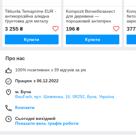
Tikkurila Temaprime EUR -
Kompozit Вогнебіозахист
Komp
антикорозійна алкідна
для деревини —
бето
ґрунтовка для металу
порошковий антипірен
акри
(База TVH), 2,7 л
концентрат 1:10, 1 кг
3 255
196
377
₴
₴
Купити
Купити
Про нас
100% позитивних з 39 відгуків за рік
Працює з 06.12.2022
м. Буча
BauFarb, вул. Шевченка, 16, 08292, Буча, Україна
Контакти
Сьогодні вихідний
Показати весь графік роботи