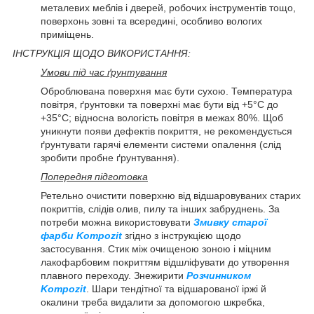
металевих меблів і дверей, робочих інструментів тощо,
поверхонь зовні та всередині, особливо вологих
приміщень.
ІНСТРУКЦІЯ ЩОДО ВИКОРИСТАННЯ:
Умови під час ґрунтування
Оброблювана поверхня має бути сухою. Температура
повітря, ґрунтовки та поверхні має бути від +5°C до
+35°C; відносна вологість повітря в межах 80%. Щоб
уникнути появи дефектів покриття, не рекомендується
ґрунтувати гарячі елементи системи опалення (слід
зробити пробне ґрунтування).
Попередня підготовка
Ретельно очистити поверхню від відшаровуваних старих
покриттів, слідів олив, пилу та інших забруднень. За
потреби можна використовувати
Змивку старої
фарби Kompozit
згідно з інструкцією щодо
застосування. Стик між очищеною зоною і міцним
лакофарбовим покриттям відшліфувати до утворення
плавного переходу. Знежирити
Розчинником
Kompozit
. Шари тендітної та відшарованої іржі й
окалини треба видалити за допомогою шкребка,