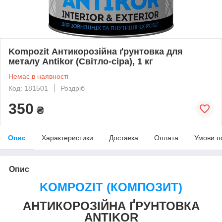
Kompozit Антикорозійна ґрунтовка для
металу Antikor (Світло-сіра), 1 кг
Немає в наявності
Код: 181501
Роздріб
350
₴
Опис
Характеристики
Доставка
Оплата
Умови п
Опис
KOMPOZIT (КОМПОЗИТ)
АНТИКОРОЗІЙНА
Ґ
РУНТОВКА
ANTIKOR