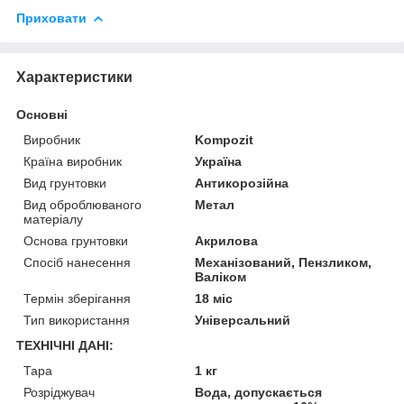
Приховати
Характеристики
Основні
Виробник
Kompozit
Країна виробник
Україна
Вид грунтовки
Антикорозійна
Вид оброблюваного
Метал
матеріалу
Основа грунтовки
Акрилова
Спосіб нанесення
Механізований, Пензликом,
Валіком
Термін зберігання
18 міс
Тип використання
Універсальний
ТЕХНІЧНІ ДАНІ:
Тара
1 кг
Розріджувач
Вода, допускається