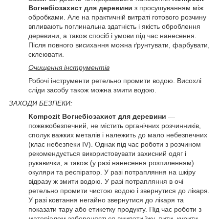
Вогнебіозахист для деревини
з просушуванням між
обробками. Але на практичній витраті готового розчину
впливають поглинальна здатність і якість оброблення
деревини, а також спосіб і умови під час нанесення.
Після повного висихання можна ґрунтувати, фарбувати,
склеювати.
Очищення інструментів
Робочі інструменти ретельно промити водою. Висохлі
сліди засобу також можна змити водою.
ЗАХОДИ БЕЗПЕКИ:
Kompozit Вогнебіозахист для деревини
—
пожежобезпечний, не містить органічних розчинників,
сполук важких металів і належить до мало небезпечних
(клас небезпеки IV). Однак під час роботи з розчином
рекомендується використовувати захисний одяг і
рукавички, а також (у разі нанесення розпиленням)
окуляри та респіратор. У разі потрапляння на шкіру
відразу ж змити водою. У разі потрапляння в очі
ретельно промити чистою водою і звернутися до лікаря.
У разі ковтання негайно звернутися до лікаря та
показати тару або етикетку продукту. Під час роботи з
матеріалом забороняється вживати їжу, пити, курити.