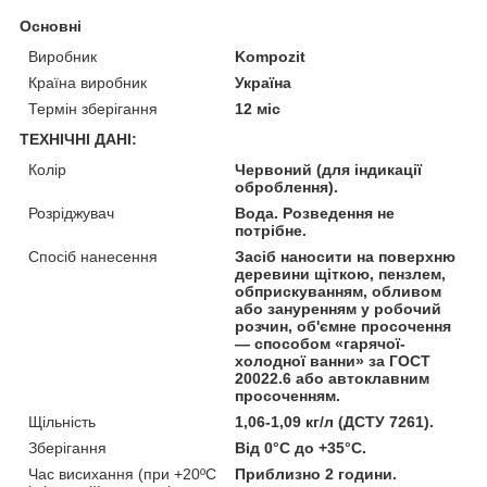
Основні
Виробник
Kompozit
Країна виробник
Україна
Термін зберігання
12 міс
ТЕХНІЧНІ ДАНІ:
Колір
Червоний (для індикації
оброблення).
Розріджувач
Вода. Розведення не
потрібне.
Спосіб нанесення
Засіб наносити на поверхню
деревини щіткою, пензлем,
обприскуванням, обливом
або зануренням у робочий
розчин, об'ємне просочення
— способом «гарячої-
холодної ванни» за ГОСТ
20022.6 або автоклавним
просоченням.
Щільність
1,06-1,09 кг/л (ДСТУ 7261).
Зберігання
Від 0°C до +35°C.
Час висихання (при +20ºС
Приблизно 2 години.