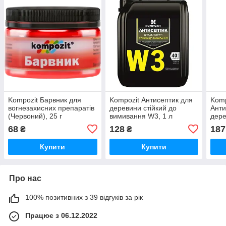
Kompozit Барвник для
Kompozit Антисептик для
Komp
вогнезахисних препаратів
деревини стійкий до
Анти
(Червоний), 25 г
вимивання W3, 1 л
дере
68
128
187
₴
₴
Купити
Купити
Про нас
100% позитивних з 39 відгуків за рік
Працює з 06.12.2022