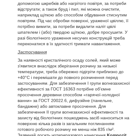
допомогою шкребків або нагрітого повітря, за потреби
відстругати; а також бруд і пил, які можна очистити,
наприклад щіткою або способом обдування стиснутим
повітрям. Під час обробки поверхні, ураженої цвіллю, її
потрібно вимити, за потреби видалити наліт цвілі
шпателем і (або) твердою щіткою, добре просушити. У
разі біологічного ураження несучих конструкцій треба
переконатися в їх здатності тримати навантаження.
Застосування
За наявності кристалічного осаду солей, який може
з'явитися внаслідок зберігання розчину за низької
температури, треба обережно підігріти приблизно до
+40°C і перемішати до повного розчинення перед
застосуванням. Для забезпечення I групи вогнезахисної
ефективності за ГОСТ 16363 потрібне об'ємне
просочення деревини способом «гарячої-холодної
ванни» за ГОСТ 20022.6, дифузійне (панельне,
бандажне) або автоклавне просочення. Для
забезпечення II групи вогнезахисної ефективності та
захисту від біологічних пошкоджень засіб наноситься на
поверхню кілька разів із загальним поглинанням
готового робочого розчину не менш ніж 835 г/м².
Зазвичай досить чотириразового нанесення
Kompozit