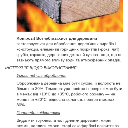
Kompozit Вогнебіозахист для деревини
застосовується для оброблення дерев'яних виробів і
конструкцій, елементів горищних покриттів (крокв, лат),
зрубів, каркасів, дерев'яних деталей кузова тощо, що не
зазнають прямого впливу води та атмосферних опадів.
ІНСТРУКЦІЯ ЩОДО ВИКОРИСТАННЯ:
Умови під час оброблення
Оброблювана деревина має бути сухою, її вологість не
більш ніж 30%. Температура повітря і поверхні має бути
в межах від +10°C до +35°C, робочого розчину — не
менш ніж +20°C; відносна вологість повітря в межах
80%.
Попередня підготовка
Видалити трухляві, згнилі ділянки деревини, жирні
плями, напливи смоли, старі лакофарбові покриття за