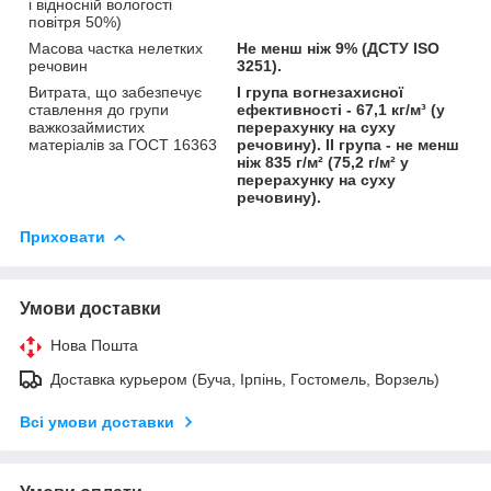
і відносній вологості
повітря 50%)
Масова частка нелетких
Не менш ніж 9% (ДСТУ ISO
речовин
3251).
Витрата, що забезпечує
I група вогнезахисної
ставлення до групи
ефективності - 67,1 кг/м³ (у
важкозаймистих
перерахунку на суху
матеріалів за ГОСТ 16363
речовину). II група - не менш
ніж 835 г/м² (75,2 г/м² у
перерахунку на суху
речовину).
Приховати
Умови доставки
Нова Пошта
Доставка курьером (Буча, Ірпінь, Гостомель, Ворзель)
Всі умови доставки