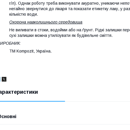
г/л). Однак роботу треба виконувати акуратно, уникаючи непот
негайно звернутися до лікаря та показати етикетку лаку, у р
кількістю води.
Охорона навколишнього середовища
Не виливати в стоки, водойми або на ґрунт. Рідкі залишки пе
сухі залишки можна утилізувати як будівельне сміття.
ВИРОБНИК:
ТМ Kompozit, Україна.
арактеристики
Основні