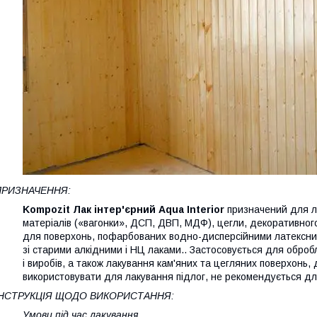
ПРИЗНАЧЕННЯ:
Kompozit Лак інтер'єрний Aqua Interior
призначений для ла
матеріалів («вагонки», ДСП, ДВП, МДФ), цегли, декоративного
для поверхонь, пофарбованих водно-дисперсійними латексни
зі старими алкідними і НЦ лаками.. Застосовується для оброб
і виробів, а також лакування кам'яних та цегляних поверхонь,
використовувати для лакування підлог, не рекомендується дл
ІНСТРУКЦІЯ ЩОДО ВИКОРИСТАННЯ:
Умови під час лакування