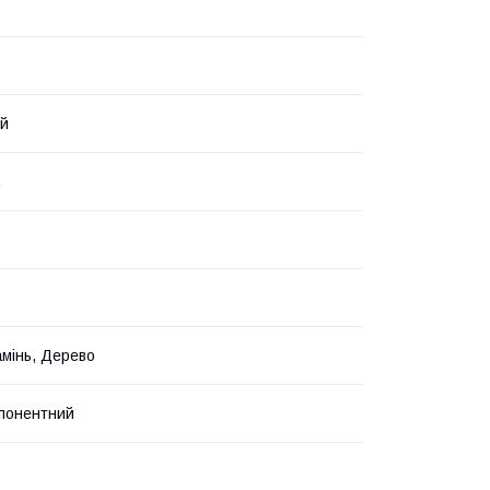
ий
амінь, Дерево
понентний