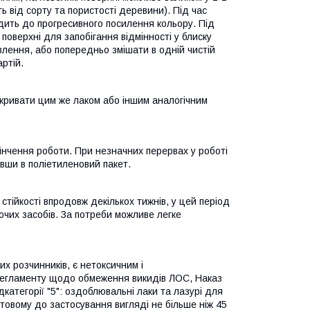
ь від сорту та пористості деревини). Під час
дить до прогресивного посилення кольору. Під
оверхні для запобігання відмінності у блиску
влення, або попередньо змішати в одній чистій
ртій.
кривати цим же лаком або іншим аналогічним
інчення роботи. При незначних перервах у роботі
вши в поліетиленовий пакет.
 стійкості впродовж декількох тижнів, у цей період
чих засобів. За потреби можливе легке
их розчинників, є нетоксичним і
регламенту щодо обмеження викидів ЛОС, Наказ
категорії "5": оздоблювальні лаки та лазурі для
готовому до застосування вигляді не більше ніж 45