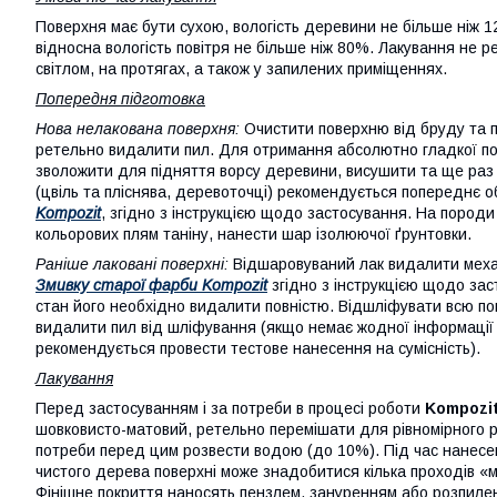
Поверхня має бути сухою, вологість деревини не більше ніж 1
відносна вологість повітря не більше ніж 80%. Лакування не
світлом, на протягах, а також у запилених приміщеннях.
Попередня підготовка
Нова нелакована поверхня:
Очистити поверхню від бруду та п
ретельно видалити пил. Для отримання абсолютно гладкої пов
зволожити для підняття ворсу деревини, висушити та ще раз
(цвіль та пліснява, деревоточці) рекомендується попереднє
Kompozit
, згідно з інструкцією щодо застосування. На пород
кольорових плям таніну, нанести шар ізолюючої ґрунтовки.
Раніше лаковані поверхні:
Відшаровуваний лак видалити механ
Змивку старої фарби Kompozit
згідно з інструкцією щодо за
стан його необхідно видалити повністю. Відшліфувати всю по
видалити пил від шліфування (якщо немає жодної інформації п
рекомендується провести тестове нанесення на сумісність).
Лакування
Перед застосуванням і за потреби в процесі роботи
Kompozit
шовковисто-матовий, ретельно перемішати для рівномірного р
потреби перед цим розвести водою (до 10%). Під час нанесе
чистого дерева поверхні може знадобитися кілька проходів «м
Фінішне покриття наносять пензлем, зануренням або розпилен