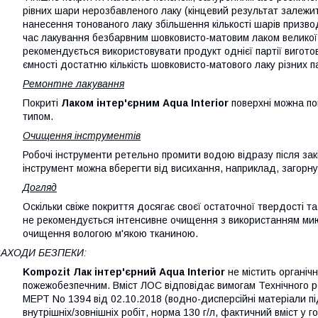
рівних шари нерозбавленого лаку (кінцевий результат залежит
нанесення тонованого лаку збільшення кількості шарів призво
час лакування безбарвним шовковисто-матовим лаком великої п
рекомендується використовувати продукт однієї партії вигото
ємності достатню кількість шовковисто-матового лаку різних па
Ремонтне лакування
Покриті
Лаком інтер'єрним Aqua Interior
поверхні можна по
типом.
Очищення інструментів
Робочі інструменти ретельно промити водою відразу після зак
інструмент можна вберегти від висихання, наприклад, загорну
Догляд
Оскільки свіже покриття досягає своєї остаточної твердості та
не рекомендується інтенсивне очищення з використанням мию
очищення вологою м'якою тканиною.
ЗАХОДИ БЕЗПЕКИ:
Kompozit Лак інтер'єрний Aqua Interior
не містить органічн
пожежобезпечним. Вміст ЛОС відповідає вимогам Технічного 
МЕРТ No 1394 від 02.10.2018 (водно-дисперсійні матеріали під
внутрішніх/зовнішніх робіт, норма 130 г/л, фактичний вміст у 