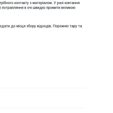
рібного контакту з матеріалом. У разі ковтання
азі потрапляння в очі швидко промити великою
редати до місця збору відходів. Порожню тару та