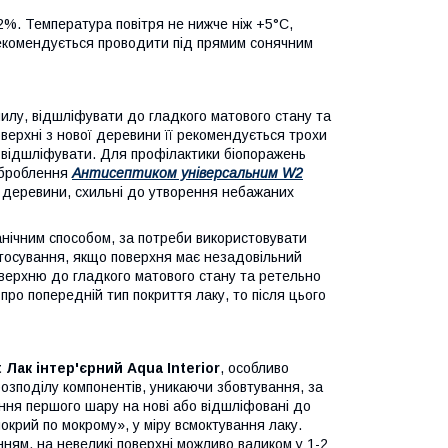
2%. Температура повітря не нижче ніж +5°C,
 рекомендується проводити під прямим сонячним
илу, відшліфувати до гладкого матового стану та
ерхні з нової деревини її рекомендується трохи
 відшліфувати. Для профілактики біопоражень
 оброблення
Антисептиком універсальним W2
и деревини, схильні до утворення небажаних
ічним способом, за потреби використовувати
стосування, якщо поверхня має незадовільний
верхню до гладкого матового стану та ретельно
ро попередній тип покриття лаку, то після цього
 Лак інтер'єрний Aqua Interior
, особливо
озподілу компонентів, уникаючи збовтування, за
ння першого шару на нові або відшліфовані до
окрий по мокрому», у міру всмоктування лаку.
ням, на невеликі поверхні можливо валиком у 1-2