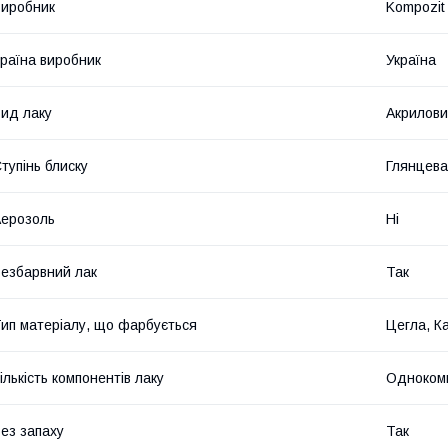
иробник
Kompozit
раїна виробник
Україна
ид лаку
Акрилов
тупінь блиску
Глянцева
ерозоль
Ні
езбарвний лак
Так
ип матеріалу, що фарбується
Цегла, К
ількість компонентів лаку
Одноком
ез запаху
Так