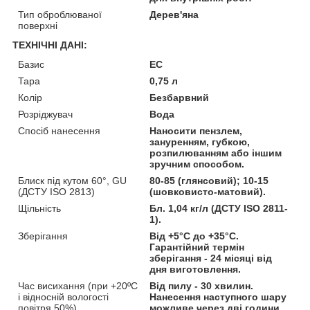
Тип оброблюваної
Дерев'яна
поверхні
ТЕХНІЧНІ ДАНІ:
Базис
EC
Тара
0,75 л
Колір
Безбарвний
Розріджувач
Вода
Спосіб нанесення
Наносити пензлем,
зануренням, губкою,
розпилюванням або іншим
зручним способом.
Блиск під кутом 60°, GU
80-85 (глянсовий); 10-15
(ДСТУ ISO 2813)
(шовковисто-матовий).
Щільність
Бл. 1,04 кг/л (ДСТУ ISO 2811-
1).
Зберігання
Від +5°C до +35°C.
Гарантійний термін
зберігання - 24 місяці від
дня виготовлення.
Час висихання (при +20ºС
Від пилу - 30 хвилин.
і відносній вологості
Нанесення наступного шару
повітря 50%)
можливе через дві години,