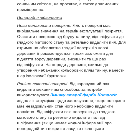
сонячним світлом, на протягах, а також у запилених
приміщеннях.
Попередня підготовка
Нова нелакована поверхня:
Якість поверхні має
вирішальне значення на термін експлуатації покриття.
Очистити поверхню від бруду та пилу, відшліфувати до
гладкого матового стану та ретельно видалити пил. Для
отримання абсолютно гладкої поверхні з нової
деревини її рекомендується трохи зволожити для
підняття ворсу деревини, висушити та ще раз
відшліфувати. На породи деревини, схильні до
утворення небажаних кольорових плям таніну, нанести
шар ізолюючої ґрунтовки.
Раніше лаковані поверхні:
Відшаровуваний лак
видалити механічним способом, за потреби
використовувати
Змивку старої фарби Kompozit
згідно з інструкцією щодо застосування, якщо поверхня
має незадовільний стан його необхідно видалити
повністю. Відшліфувати всю поверхню до гладкого
матового стану та ретельно видалити пил від
шліфування (якщо немає жодної інформації про
попередній тип покриття лаку, то після цього