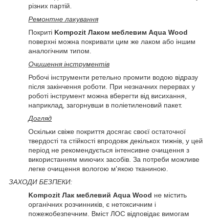
різних партій.
Ремонтне лакування
Покриті
Kompozit Лаком меблевим Aqua Wood
поверхні можна покривати цим же лаком або іншим
аналогічним типом.
Очищення інструментів
Робочі інструменти ретельно промити водою відразу
після закінчення роботи. При незначних перервах у
роботі інструмент можна вберегти від висихання,
наприклад, загорнувши в поліетиленовий пакет.
Догляд
Оскільки свіже покриття досягає своєї остаточної
твердості та стійкості впродовж декількох тижнів, у цей
період не рекомендується інтенсивне очищення з
використанням миючих засобів. За потреби можливе
легке очищення вологою м'якою тканиною.
ЗАХОДИ БЕЗПЕКИ:
Kompozit Лак меблевий Aqua Wood
не містить
органічних розчинників, є нетоксичним і
пожежобезпечним. Вміст ЛОС відповідає вимогам