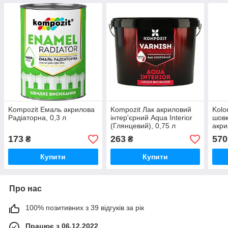
Kompozit Емаль акрилова
Kompozit Лак акриловий
Kolo
Радіаторна, 0,3 л
інтер'єрний Aqua Interior
шовк
(Глянцевий), 0,75 л
акри
пане
173
263
570
₴
₴
Купити
Купити
Про нас
100% позитивних з 39 відгуків за рік
Працює з 06.12.2022