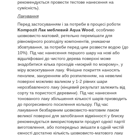
рекомендується провести тестове нанесення на
сумісність).
Лакування
Перед застосуванням і за потреби в процесі роботи
Kompozit Лак меблевий Aqua Wood
, особливо
шовковисто-матовий, ретельно перемішати для
рівномірного розподілу компонентів, уникаючи
збовтування, за потреби перед цим розвести водою (до
10%). Під час нанесення першого шару на нові або
відшліфовані до чистого дерева поверхні може
знадобитися кілька проходів «мокрий по мокрому», у
міру всмоктування лаку. Фінішне покриття наносять
пензлем, зануренням або розпиленням, на невеликі
поверхні можливо валиком у 1-2 рівних шари
нерозбавленого лаку (кінцевий результат залежить від
сорту та пористості деревини). Під час нанесення
тонованого лаку збільшення кількості шарів призводить
до прогресивного посилення кольору. Під час
лакування безбарвним шовковисто-матовим лаком
великої поверхні для запобігання відмінності у блиску
рекомендується використовувати продукт однієї партії
виготовлення, або попередньо змішати в одній чистій
ємності достатню кількість шовковисто-матового лаку