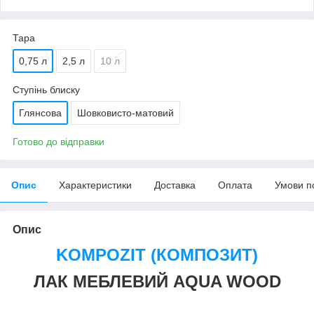
Тара
0,75 л
2,5 л
10 л
Ступінь блиску
Глянсова
Шовковисто-матовий
Готово до відправки
Опис
Характеристики
Доставка
Оплата
Умови п
Опис
KOMPOZIT (КОМПОЗИТ)
ЛАК МЕБЛЕВИЙ AQUA WOOD