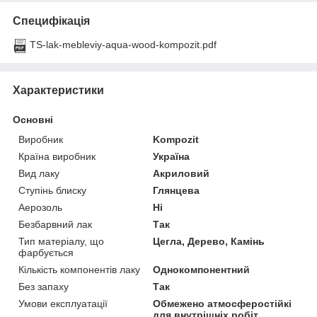
Специфікація
TS-lak-mebleviy-aqua-wood-kompozit.pdf
Характеристики
Основні
Виробник
Kompozit
Країна виробник
Україна
Вид лаку
Акриловий
Ступінь блиску
Глянцева
Аерозоль
Ні
Безбарвний лак
Так
Тип матеріалу, що
Цегла, Дерево, Камінь
фарбується
Кількість компонентів лаку
Однокомпонентний
Без запаху
Так
Умови експлуатації
Обмежено атмосферостійкі
для внутрішніх робіт