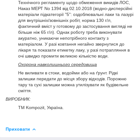
Технічного регламенту щодо обмеження викидів ЛОС,
Наказ МЕРТ No 1394 від 02.10.2018 (водно-дисперсійні
матеріали підкатегорії "5": оздоблювальні лаки та лазурі
для внутрішніх/зовнішніх робіт, норма 130 г/л,
фактичний вміст у готовому до застосування вигляді не
більше ніж 65 г/л). Однак роботу треба виконувати
акуратно, уникаючи непотрібного контакту з
матеріалом. У разі ковтання негайно звернутися до
лікаря та показати етикетку лаку, у разі потрапляння в
очі швидко промити великою кількістю води.
Охорона навколишнього середовища
Не виливати в стоки, водойми або на ґрунт. Рідкі
залишки передати до місця збору відходів. Порожню
тару та сухі залишки можна утилізувати як будівельне
сміття.
ВИРОБНИК:
ТМ Kompozit, Україна.
Приховати