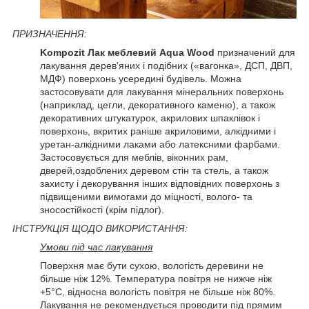
ПРИЗНАЧЕННЯ:
Kompozit Лак меблевий Aqua Wood
призначений для
лакування дерев'яних і подібних («вагонка», ДСП, ДВП,
МДФ) поверхонь усередині будівель. Можна
застосовувати для лакування мінеральних поверхонь
(наприклад, цегли, декоративного каменю), а також
декоративних штукатурок, акрилових шпаклівок і
поверхонь, вкритих раніше акриловими, алкідними і
уретан-алкідними лаками або латексними фарбами.
Застосовується для меблів, віконних рам,
дверей,оздоблених деревом стін та стель, а також
захисту і декорування інших відповідних поверхонь з
підвищеними вимогами до міцності, волого- та
зносостійкості (крім підлог).
ІНСТРУКЦІЯ ЩОДО ВИКОРИСТАННЯ:
Умови під час лакування
Поверхня має бути сухою, вологість деревини не
більше ніж 12%. Температура повітря не нижче ніж
+5°C, відносна вологість повітря не більше ніж 80%.
Лакування не рекомендується проводити під прямим