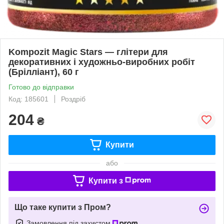
Kompozit Magic Stars — глітери для
декоративних і художньо-виробних робіт
(Брілліант), 60 г
Готово до відправки
Код: 185601
Роздріб
204
₴
Купити
або
Купити з
Що таке купити з Пром?
Замовлення під захистом