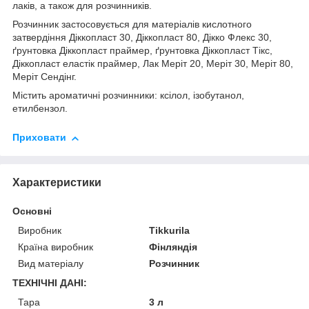
лаків, а також для розчинників.
Розчинник застосовується для матеріалів кислотного
затвердіння Діккопласт 30, Діккопласт 80, Дікко Флекс 30,
ґрунтовка Діккопласт праймер, ґрунтовка Діккопласт Тікс,
Діккопласт еластік праймер, Лак Меріт 20, Меріт 30, Меріт 80,
Меріт Сендінг.
Містить ароматичні розчинники: ксілол, ізобутанол,
етилбензол.
Приховати
Характеристики
Основні
Виробник
Tikkurila
Країна виробник
Фінляндія
Вид матеріалу
Розчинник
ТЕХНІЧНІ ДАНІ:
Тара
3 л