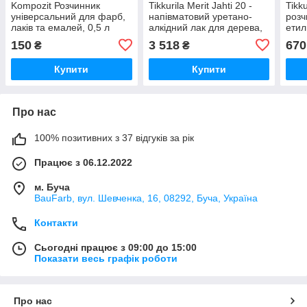
Kompozit Розчинник
Tikkurila Merit Jahti 20 -
Tikk
універсальний для фарб,
напівматовий уретано-
розч
лаків та емалей, 0,5 л
алкідний лак для дерева,
етил
3 л
епок
150
3 518
670
₴
₴
Купити
Купити
Про нас
100% позитивних з 37 відгуків за рік
Працює з 06.12.2022
м. Буча
BauFarb, вул. Шевченка, 16, 08292, Буча, Україна
Контакти
Сьогодні працює з 09:00 до 15:00
Показати весь графік роботи
Про нас