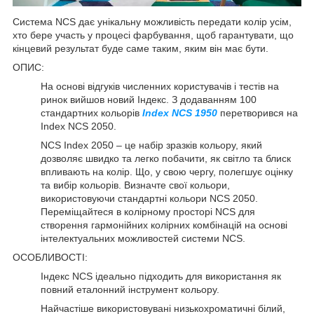
Система NCS дає унікальну можливість передати колір усім,
хто бере участь у процесі фарбування, щоб гарантувати, що
кінцевий результат буде саме таким, яким він має бути.
ОПИС:
На основі відгуків численних користувачів і тестів на
ринок вийшов новий Індекс. З додаванням 100
стандартних кольорів
Index NCS 1950
перетворився на
Index NCS 2050.
NCS Index 2050 – це набір зразків кольору, який
дозволяє швидко та легко побачити, як світло та блиск
впливають на колір. Що, у свою чергу, полегшує оцінку
та вибір кольорів. Визначте свої кольори,
використовуючи стандартні кольори NCS 2050.
Переміщайтеся в колірному просторі NCS для
створення гармонійних колірних комбінацій на основі
інтелектуальних можливостей системи NCS.
ОСОБЛИВОСТІ:
Індекс NCS ідеально підходить для використання як
повний еталонний інструмент кольору.
Найчастіше використовувані низькохроматичні білий,