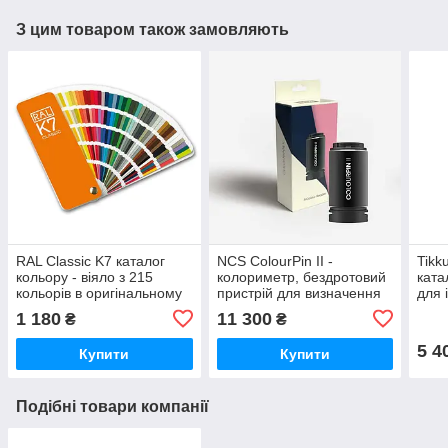
З цим товаром також замовляють
RAL Classic K7 каталог
NCS ColourPin II -
Tikk
кольору - віяло з 215
колориметр, бездротовий
ката
кольорів в оригінальному
пристрій для визначення
для 
виконанні (Глянсовий)
кольору
1 180
11 300
₴
₴
5 4
Купити
Купити
Подібні товари компанії