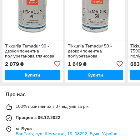
Tikkurila Temadur 90 -
Tikkurila Temadur 50 -
Tikk
двокомпонентна
двокомпонентна
7590
поліуретанова глянсова
поліуретанова
полі
фарба для металу (База
напівглянсова фарба для
лакі
2 079
1 649
683
₴
₴
TAL), 0,75 л
металу (База TAL), 0,75 л
Купити
Купити
Про нас
100% позитивних з 37 відгуків за рік
Працює з 06.12.2022
м. Буча
BauFarb, вул. Шевченка, 16, 08292, Буча, Україна