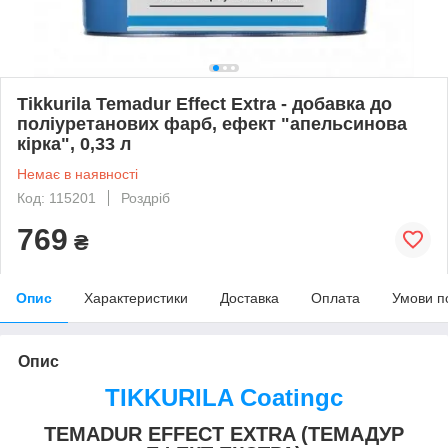
Tikkurila Temadur Effect Extra - добавка до
поліуретанових фарб, ефект "апельсинова
кірка", 0,33 л
Немає в наявності
Код: 115201
Роздріб
769
₴
Опис
Характеристики
Доставка
Оплата
Умови п
Опис
TIKKURILA Coatingc
TEMADUR EFFECT EXTRA (ТЕМАДУР