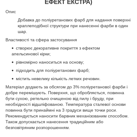
ЕФЕКТ ЕКСТРА)
Опис
Добавка до поліуретанових фарб для надання поверхні
краплеподібної структури при нанесенні фарби в один
шар.
Властивості та сфера застосування
створює декоративне покриття з ефектом
апельсинової кірки;
рівномірно наноситься на основу;
підходить для поліуретанових фарб;
містить невелику кількість летких речовин.
Матеріал додають за обсягом до 3% поліуретанової фарби і
добре перемішують. Поверхня, що обробляється, повинна
бути сухою, ретельно очищеною від пилу і бруду, при
необхідності відшліфованою. Температура сталевої основи
повинна бути принаймні на 3 градуси вище точки роси.
Рекомендується наносити барвник механізованим способом.
Також допускається нанесення традиційним або
безповітряним розпорошенням.