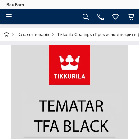
BauFarb
Каталог товарів
Tikkurila Coatings (Промислові покриття