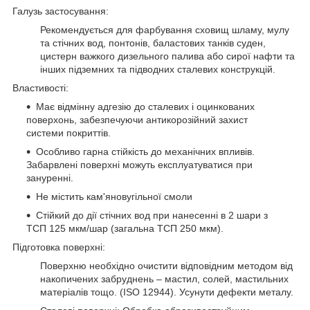
Галузь застосування:
Рекомендується для фарбування сховищ шламу, мулу
та стічних вод, понтонів, баластових танків суден,
цистерн важкого дизельного палива або сирої нафти та
інших підземних та підводних сталевих конструкцій.
Властивості:
Має відмінну адгезію до сталевих і оцинкованих
поверхонь, забезпечуючи антикорозійний захист
системи покриттів.
Особливо гарна стійкість до механічних впливів.
Забарвлені поверхні можуть експлуатуватися при
зануренні.
Не містить кам'яновугільної смоли
Стійкий до дії стічних вод при нанесенні в 2 шари з
ТСП 125 мкм/шар (загальна ТСП 250 мкм).
Підготовка поверхні:
Поверхню необхідно очистити відповідним методом від
накопичених забруднень – мастил, солей, мастильних
матеріалів тощо. (ІSO 12944). Усунути дефекти металу.