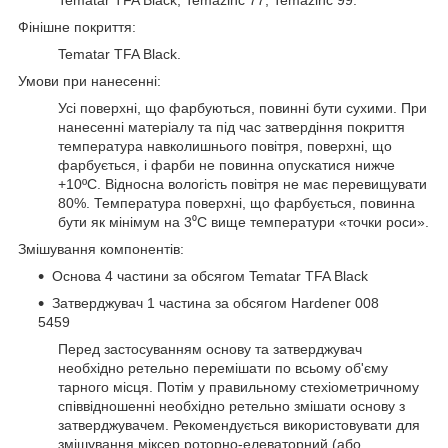
Tematar TFA Black, Temazinc 77, Temazinc 99.
Фінішне покриття:
Tematar TFA Black.
Умови при нанесенні:
Усі поверхні, що фарбуються, повинні бути сухими. При
нанесенні матеріалу та під час затвердіння покриття
температура навколишнього повітря, поверхні, що
фарбується, і фарби не повинна опускатися нижче
+10ºС. Відносна вологість повітря не має перевищувати
80%. Температура поверхні, що фарбується, повинна
бути як мінімум на 3⁰С вище температури «точки роси».
Змішування компонентів:
Основа 4 частини за обсягом Tematar TFA Black
Затверджувач 1 частина за обсягом Hardener 008
5459
Перед застосуванням основу та затверджувач
необхідно ретельно перемішати по всьому об'єму
тарного місця. Потім у правильному стехіометричному
співвідношенні необхідно ретельно змішати основу з
затверджувачем. Рекомендується використовувати для
змішування міксер роторно-елеваторний (або