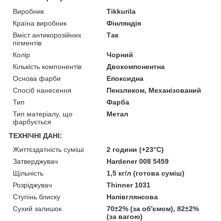
Виробник
Tikkurila
Країна виробник
Фінляндія
Вміст антикорозійних
Так
пігментів
Колір
Чорний
Кількість компонентів
Двокомпонентна
Основа фарби
Епоксидна
Спосіб нанесення
Пензликом, Механізований
Тип
Фарба
Тип матеріалу, що
Метал
фарбується
ТЕХНІЧНІ ДАНІ:
Життєздатність суміші
2 години (+23°C)
Затверджувач
Hardener 008 5459
Щільність
1,5 кг/л (готова суміш)
Розріджувач
Thinner 1031
Ступінь блиску
Напівглянсова
Сухий залишок
70±2% (за об'ємом), 82±2%
(за вагою)