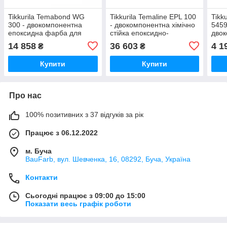
Tikkurila Temabond WG
Tikkurila Temaline EPL 100
Tikk
300 - двокомпонентна
- двокомпонентна хімічно
5459
епоксидна фарба для
стійка епоксидно-
дво
металу (База TVH), 9 л
фенольна фарба, 15 л
епок
14 858
36 603
4 1
₴
₴
TFA,
Купити
Купити
Про нас
100% позитивних з 37 відгуків за рік
Працює з 06.12.2022
м. Буча
BauFarb, вул. Шевченка, 16, 08292, Буча, Україна
Контакти
Сьогодні працює з 09:00 до 15:00
Показати весь графік роботи