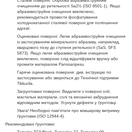
Сталеві поверхні: Обробка абразивоструйним
очищенням до ретельності Sa2½ (ISO 8501-1). Якщо
абразивоструйне очищення виключено,
рекомендується провести фосфатування
холоднокатанної сталевої поверхні для поліпшення
адгезії.
Оцинковані поверхні: Легке абразивоструйне очищення
із застосуванням мінерального абразиву, наприклад,
кварцового піску до ступеня ретельності (SaS, SFS
5873). Якщо легке абразивоструйне очищення
виключено, поверхню слід відшліфувати вручну або
промити матеріалом Panssaripesu.
Гаряче оцинкована поверхня: див. інструкцію по
застосуванню або зверніться до Технічної підтримки
Tikkurila.
Загрунтовані поверхні: Видалити з поверхні олії,
мастильні матеріали, солі та механічні забруднення
відповідним методом. Усунути дефекти у ґрунтовці.
Увага! Необхідно пам'ятати про міжшарову витримку
ґрунтовки (ISO 12944-4).
Рекомендовані ґрунтовки: