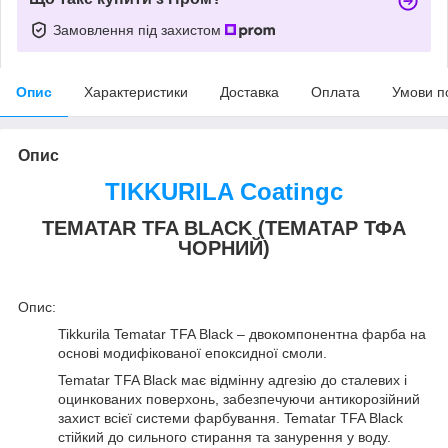
Замовлення під захистом
Опис
Характеристики
Доставка
Оплата
Умови п
Опис
TIKKURILA Coatingc
TEMA
TAR TFA BLACK
(ТЕМАТАР ТФА
ЧОРНИЙ)
Опис:
Tikkurila Tematar TFA Black – двокомпонентна фарба на
основі модифікованої епоксидної смоли.
Tematar TFA Black має відмінну адгезію до сталевих і
оцинкованих поверхонь, забезпечуючи антикорозійний
захист всієї системи фарбування. Tematar TFA Black
стійкий до сильного стирання та занурення у воду.