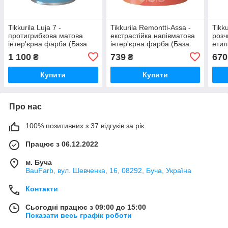
Tikkurila Luja 7 -
Tikkurila Remontti-Assa -
Tikk
протигрибкова матова
екстрастійка напівматова
розч
інтер'єрна фарба (База
інтер'єрна фарба (База
етил
А), 0,9 л
А), 0,9 л
епок
1 100
739
670
₴
₴
Купити
Купити
Про нас
100% позитивних з 37 відгуків за рік
Працює з 06.12.2022
м. Буча
BauFarb, вул. Шевченка, 16, 08292, Буча, Україна
Контакти
Сьогодні працює з 09:00 до 15:00
Показати весь графік роботи