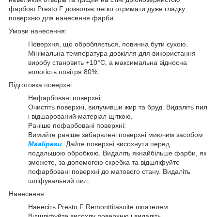
фарбою Presto F дозволяє легко отримати дуже гладку
поверхню для нанесення фарби.
Умови нанесення:
Поверхня, що обробляється, повинна бути сухою.
Мінімальна температура довкілля для використання
виробу становить +10°C, а максимальна відносна
вологість повітря 80%.
Підготовка поверхні:
Нефарбовані поверхні:
Очистіть поверхні, вилучивши жир та бруд. Видаліть пил
і відшарований матеріал щіткою.
Раніше пофарбовані поверхні:
Вимийте раніше забарвлені поверхні миючим засобом
Maalipesu
. Дайте поверхні висохнути перед
подальшою обробкою. Видаліть якнайбільше фарби, як
зможете, за допомогою скребка та відшліфуйте
пофарбовані поверхні до матового стану. Видаліть
шліфувальний пил.
Нанесення:
Нанесіть Presto F Remonttitasoite шпателем.
Відшліфуйте висохлу поверхню і видаліть