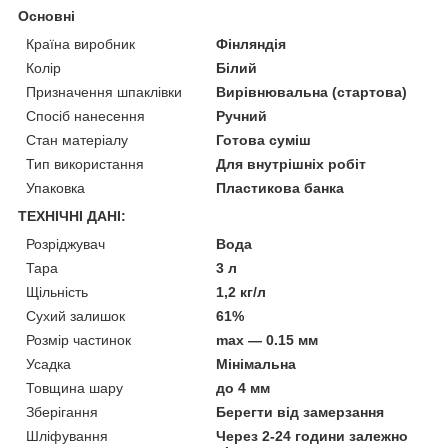
Основні
Країна виробник
Фінляндія
Колір
Білий
Призначення шпаклівки
Вирівнювальна (стартова)
Спосіб нанесення
Ручний
Стан матеріалу
Готова суміш
Тип використання
Для внутрішніх робіт
Упаковка
Пластикова банка
ТЕХНІЧНІ ДАНІ:
Розріджувач
Вода
Тара
3 л
Щільність
1,2 кг/л
Сухий залишок
61%
Розмір частинок
max — 0.15 мм
Усадка
Мінімальна
Товщина шару
до 4 мм
Зберігання
Берегти від замерзання
Шліфування
Через 2-24 години залежно