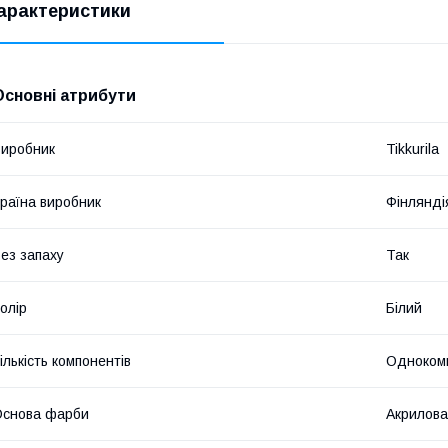
арактеристики
Основні атрибути
иробник
Tikkurila
раїна виробник
Фінлянді
ез запаху
Так
олір
Білий
ількість компонентів
Одноком
Основа фарби
Акрилова