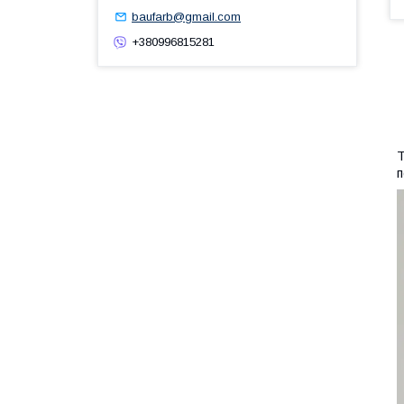
baufarb@gmail.com
+380996815281
T
п