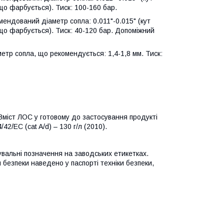
що фарбується). Тиск: 100-160 бар.
ендований діаметр сопла: 0.011"-0.015" (кут
що фарбується). Тиск: 40-120 бар. Допоміжний
тр сопла, що рекомендується: 1,4-1,8 мм. Тиск:
. Вміст ЛОС у готовому до застосування продукті
2/EC (cat A/d) – 130 г/л (2010).
вальні позначення на заводських етикетках.
безпеки наведено у паспорті техніки безпеки,