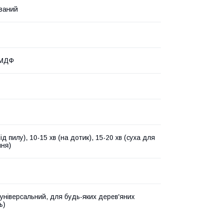
ваний
 МДФ
від пилу), 10-15 хв (на дотик), 15-20 хв (суха для
ня)
універсальний, для будь-яких дерев'яних
ь)