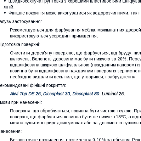
Швидкосохнуча ґрунтовка з хорошими властивостями шліфуван
ліній.
Фінішне покриття може виконуватися як водорозчинними, так 
алузь застосування:
Рекомендується для фарбування меблів, міжкімнатних дверей,
використовуються усередині приміщення.
ідготовка поверхні:
Очистити дерев'яну поверхню, що фарбується, від бруду, пилу
включень. Вологість деревини має бути нижчою за 20%. Пер
відшліфована шкіркою шліфувальною (наждачним папером) із 
повинна бути відшліфована наждачним папером із зернистістю
необхідно видалити весь пил, що утворився, і забруднення.
екомендовані фінішні покриття:
Akvi Top DS 25
,
Diccoplast 30
,
Diccoplast 80
,
Luminol 25
.
мови при нанесенні:
Поверхня, що обробляється, повинна бути чистою і сухою. При 
поверхні, що фарбується повинна бути не нижче +18ºС, а відн
можна сушити в природних умовах або за допомогою сушильн
анесення:
Безповітряне розпилення: розведення 0-10% за обсягом. Реко