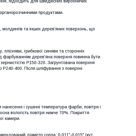
ня, підходить для швидкісних виробничих
і органорозчинними продуктами.
 молдингів та інших дерев'яних поверхонь, що
, плісняви, грибкової синяви та сторонніх
ед фарбуванням дерев'яна поверхня повинна бути
зернистістю P150-320. Загрунтована поверхня
 P240-400. Після шліфування з поверхні
нанесенні і сушінні температура фарби, повітря і
осна вологість повітря нижче 70%. Покриття
ої камери.
мендований діаметр сопла: 0.011"-0.015" (кут