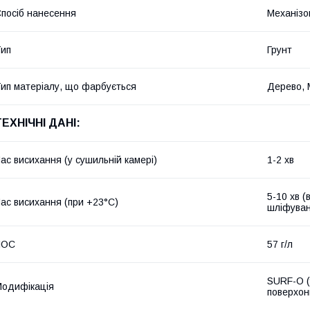
посіб нанесення
Механізо
ип
Грунт
ип матеріалу, що фарбується
Дерево,
ТЕХНІЧНІ ДАНІ:
ас висихання (у сушильній камері)
1-2 хв
5-10 хв (
ас висихання (при +23°C)
шліфуван
ЛОС
57 г/л
SURF-O (
одифікація
поверхон