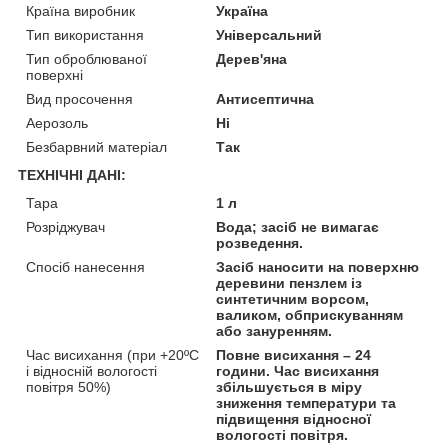
Країна виробник
Україна
Тип використання
Універсальний
Тип оброблюваної
Дерев'яна
поверхні
Вид просочення
Антисептична
Аерозоль
Ні
Безбарвний матеріал
Так
ТЕХНІЧНІ ДАНІ:
Тара
1 л
Розріджувач
Вода; засіб не вимагає
розведення.
Спосіб нанесення
Засіб наносити на поверхню
деревини пензлем із
синтетичним ворсом,
валиком, обприскуванням
або зануренням.
Час висихання (при +20ºС
Повне висихання – 24
і відносній вологості
години. Час висихання
повітря 50%)
збільшується в міру
зниження температури та
підвищення відносної
вологості повітря.