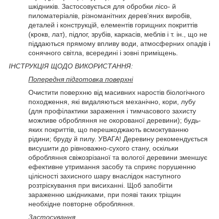
шкідників. Застосовується для обробки лісо- й
пиломатеріалів, різноманітних дерев’яних виробів,
деталей і конструкцій, елементів горищних покриттів
(крокв, лат), підлог, зрубів, каркасів, меблів і т. ін., що не
піддаються прямому впливу води, атмосферних опадів і
сонячного світла, всередині і зовні приміщень.
ІНСТРУКЦІЯ ЩОДО ВИКОРИСТАННЯ:
Попередня підготовка поверхні
Очистити поверхню від масивних наростів біологічного
походження, які видаляються механічно, кори, лубу
(для профілактики зараження і тимчасового захисту
можливе обробляння не окорованої деревини); будь-
яких покриттів, що перешкоджають всмоктуванню
рідини; бруду й пилу. УВАГА! Деревину рекомендується
висушити до рівноважно-сухого стану, оскільки
обробляння свіжозрізаної та вологої деревини зменшує
ефективне утримання засобу та сприяє порушенню
цілісності захисного шару внаслідок наступного
розтріскування при висиханні. Щоб запобігти
зараженню шкідниками, при появі таких тріщин
необхідне повторне обробляння.
Застосування