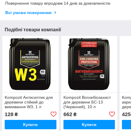
Повернення товару впродовж 14 днів за домовленістю
Всі умови повернення
Подібні товари компанії
Kompozit Антисептик для
Kompozit Вогнебіозахист
Komp
деревини стійкий до
для деревини БС-13
акри
вимивання W3, 1 л
(Червоний), 10 л
дере
0,9 
128
662
425
₴
₴
Купити
Купити