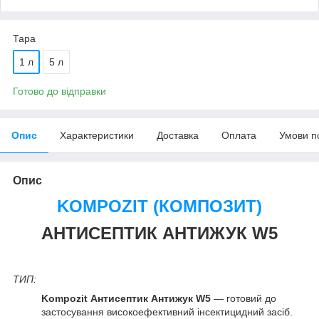
Тара
1 л
5 л
Готово до відправки
Опис
Характеристики
Доставка
Оплата
Умови п
Опис
KOMPOZIT (КОМПОЗИТ)
АНТИСЕПТИК АНТИЖУК W5
ТИП:
Kompozit Антисептик Антижук W5
— готовий до
застосування високоефективний інсектицидний засіб.