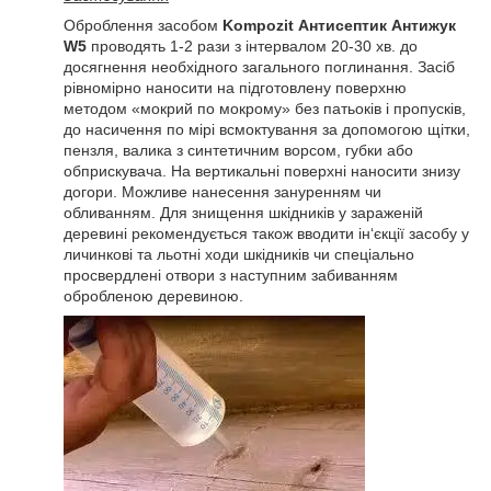
Оброблення засобом
Kompozit Антисептик Антижук
W5
проводять 1-2 рази з інтервалом 20-30 хв. до
досягнення необхідного загального поглинання. Засіб
рівномірно наносити на підготовлену поверхню
методом «мокрий по мокрому» без патьоків і пропусків,
до насичення по мірі всмоктування за допомогою щітки,
пензля, валика з синтетичним ворсом, губки або
обприскувача. На вертикальні поверхні наносити знизу
догори. Можливе нанесення зануренням чи
обливанням. Для знищення шкідників у зараженій
деревині рекомендується також вводити ін‘єкції засобу у
личинкові та льотні ходи шкідників чи спеціально
просвердлені отвори з наступним забиванням
обробленою деревиною.