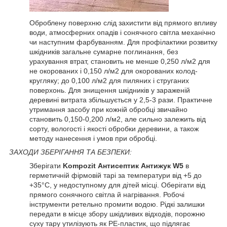
Оброблену поверхню слід захистити від прямого впливу
води, атмосферних опадів і сонячного світла механічно
чи наступним фарбуванням. Для профілактики розвитку
шкідників загальне сумарне поглинання, без
урахування втрат, становить не менше 0,250 л/м
2
для
не окорованих і 0,150 л/м
2
для окорованих колод-
кругляку; до 0,100 л/м
2
для пиляних і струганих
поверхонь. Для знищення шкідників у зараженій
деревині витрата збільшується у 2,5-3 рази. Практичне
утримання засобу при кожній обробці звичайно
становить 0,150-0,200 л/м
2
, але сильно залежить від
сорту, вологості і якості обробки деревини, а також
методу нанесення і умов при обробці.
ЗАХОДИ ЗБЕРІГАННЯ ТА БЕЗПЕКИ:
Зберігати
Kompozit Антисептик Антижук W5
в
герметичній фірмовій тарі за температури від +5 до
+35°С, у недоступному для дітей місці. Оберігати від
прямого сонячного світла й нагрівання. Робочі
інструменти ретельно промити водою. Рідкі залишки
передати в місце збору шкідливих відходів, порожню
суху тару утилізують як PE-пластик, що підлягає