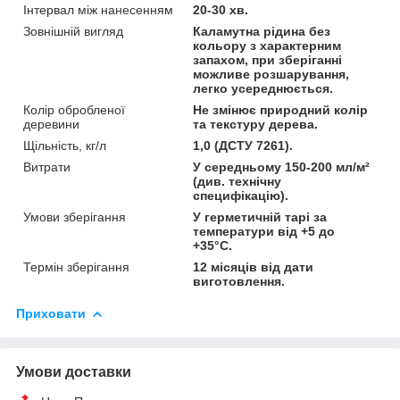
Інтервал між нанесенням
20-30 хв.
Зовнішній вигляд
Каламутна рідина без
кольору з характерним
запахом, при зберіганні
можливе розшарування,
легко усереднюється.
Колір обробленої
Не змінює природний колір
деревини
та текстуру дерева.
Щільність, кг/л
1,0 (ДСТУ 7261).
Витрати
У середньому 150-200 мл/м²
(див. технічну
специфікацію).
Умови зберігання
У герметичній тарі за
температури від +5 до
+35°С.
Термін зберігання
12 місяців від дати
виготовлення.
Приховати
Умови доставки