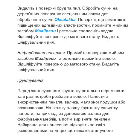
Видаліть з поверхні бруд та пил. Обробіть сучки на
дерев'яних поверхнях спеціальним лаком для
оброблення сучків
Oksalakka
. Поверхні, що вимагають
підвищених адгезійних властивостей, промийте мийним
засобом
Maalipesu
і ретельно сполосніть водою.
Відшліфуйте поверхню до матового стану. Видаліть
шліфувальний пил.
Нефарбована поверхня:
Промийте поверхню мийним
засобом
Maalipesu
та ретельно промийте водою.
Відшліфуйте поверхню до матового стану. Видаліть
шліфувальний пил.
Грунтування
Перед застосуванням ґрунтовку ретельно перемішати
та в разі потреби розбавити водою. Нанести з
використанням пензля, валика, малярної подушки або
розпилювача. На велику площу ґрунтовку спочатку
нанести, наприклад, за допомогою валика для
фарбування меблів, а потім вирівняти пензлем.
Найкраще для нанесення підходять пензлі з
розщепленими на кінцях щетинками зі штучного