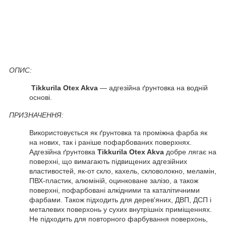
ОПИС:
Tikkurila Otex Akva
— адгезійна ґрунтовка на водній
основі.
ПРИЗНАЧЕННЯ:
Використовується як ґрунтовка та проміжна фарба як
на нових, так і раніше пофарбованих поверхнях.
Адгезійна ґрунтовка
Tikkurila Otex Akva
добре лягає на
поверхні, що вимагають підвищених адгезійних
властивостей, як-от скло, кахель, скловолокно, меламін,
ПВХ-пластик, алюміній, оцинковане залізо, а також
поверхні, пофарбовані алкідними та каталітичними
фарбами. Також підходить для дерев'яних, ДВП, ДСП і
металевих поверхонь у сухих внутрішніх приміщеннях.
Не підходить для повторного фарбування поверхонь,