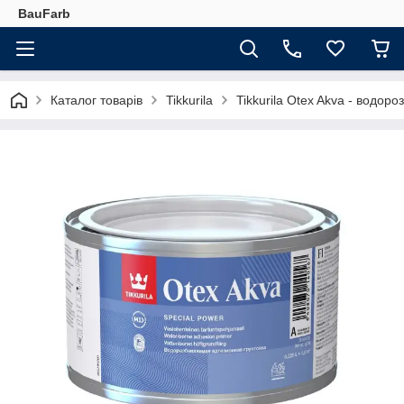
BauFarb
Каталог товарів
Tikkurila
Tikkurila Otex Akva - водоро