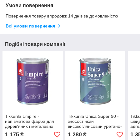
Умови повернення
Повернення товару впродовж 14 днів за домовленістю
Всі умови повернення
Подібні товари компанії
Tikkurila Empire -
Tikkurila Unica Super 90 -
Tikku
напівматова фарба для
зносостійкий
шви
дерев'яних і металевих
високоглянсовий уретано-
адге
меблів (База А), 0,9 л
алкідний яхтний лак (База
АР),
1 175
1 280
1 3
₴
₴
EP), 0,9 л