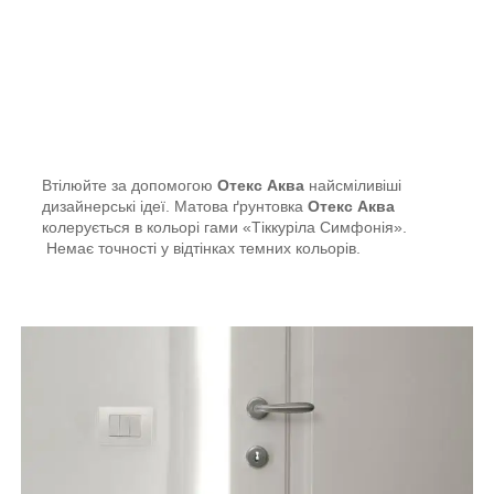
Втілюйте за допомогою
Отекс Аква
найсміливіші
дизайнерські ідеї. Матова ґрунтовка
Отекс Аква
колерується в кольорі гами «Тіккуріла Симфонія».
Немає точності у відтінках темних кольорів.