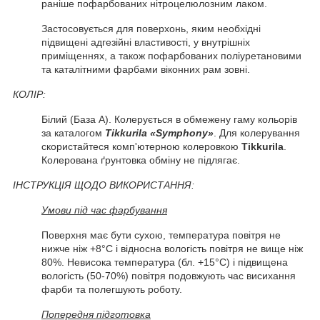
раніше пофарбованих нітроцелюлозним лаком.
Застосовується для поверхонь, яким необхідні
підвищені адгезійні властивості, у внутрішніх
приміщеннях, а також пофарбованих поліуретановими
та каталітними фарбами віконних рам зовні.
КОЛІР:
Білий (База А). Колерується в обмежену гаму кольорів
за каталогом
Tikkurila «Symphony»
. Для колерування
скористайтеся комп'ютерною колеровкою
Tikkurila
.
Колерована ґрунтовка обміну не підлягає.
ІНСТРУКЦІЯ ЩОДО ВИКОРИСТАННЯ:
Умови під час фарбування
Поверхня має бути сухою, температура повітря не
нижче ніж +8°C і відносна вологість повітря не вище ніж
80%. Невисока температура (бл. +15°C) і підвищена
вологість (50-70%) повітря подовжують час висихання
фарби та полегшують роботу.
Попередня підготовка