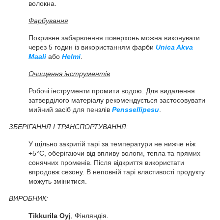
волокна.
Фарбування
Покривне забарвлення поверхонь можна виконувати
через 5 годин із використанням фарби
Unica Akva
Maali
або
Helmi
.
Очищення інструментів
Робочі інструменти промити водою. Для видалення
затверділого матеріалу рекомендується застосовувати
мийний засіб для пензлів
Penssellipesu
.
ЗБЕРІГАННЯ І ТРАНСПОРТУВАННЯ:
У щільно закритій тарі за температури не нижче ніж
+5°C, оберігаючи від впливу вологи, тепла та прямих
сонячних променів. Після відкриття використати
впродовж сезону. В неповній тарі властивості продукту
можуть змінитися.
ВИРОБНИК:
Tikkurila Oyj
, Фінляндія.