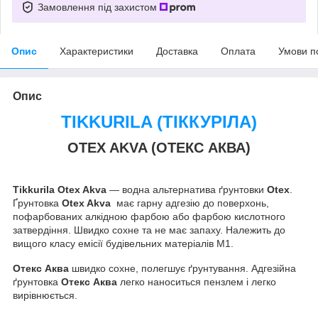
Замовлення під захистом
Опис
Характеристики
Доставка
Оплата
Умови п
Опис
TIKKURILA (ТІККУРІЛА)
OTEX AKVA (ОТЕКС АКВА)
Tikkurila Otex Akva
— водна альтернатива ґрунтовки
Otex
.
Ґрунтовка
Otex Akva
має гарну адгезію до поверхонь,
пофарбованих алкідною фарбою або фарбою кислотного
затвердіння. Швидко сохне та не має запаху. Належить до
вищого класу емісії будівельних матеріалів М1.
Отекс Аква
швидко сохне, полегшує ґрунтування. Адгезійна
ґрунтовка
Отекс Аква
легко наноситься пензлем і легко
вирівнюється.