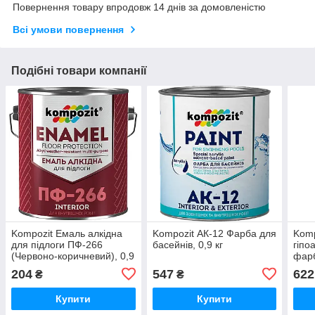
Повернення товару впродовж 14 днів за домовленістю
Всі умови повернення
Подібні товари компанії
Kompozit Емаль алкідна
Kompozit АК-12 Фарба для
Komp
для підлоги ПФ-266
басейнів, 0,9 кг
гіпо
(Червоно-коричневий), 0,9
фарб
кг
(Біла
204
547
622
₴
₴
Купити
Купити