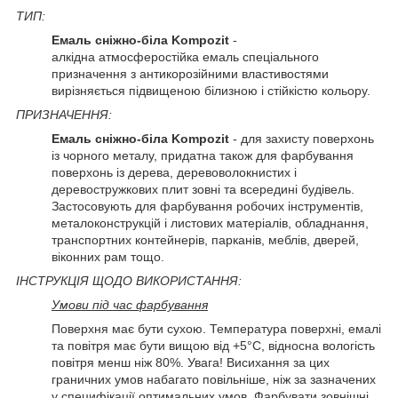
ТИП:
Емаль сніжно-біла Kompozit
-
алкідна атмосферостійка емаль спеціального
призначення з антикорозійними властивостями
вирізняється підвищеною білизною і стійкістю кольору.
ПРИЗНАЧЕННЯ:
Емаль сніжно-біла Kompozit
- для захисту поверхонь
із чорного металу, придатна також для фарбування
поверхонь із дерева, деревоволокнистих і
деревостружкових плит зовні та всередині будівель.
Застосовують для фарбування робочих інструментів,
металоконструкцій і листових матеріалів, обладнання,
транспортних контейнерів, парканів, меблів, дверей,
віконних рам тощо.
ІНСТРУКЦІЯ ЩОДО ВИКОРИСТАННЯ:
Умови під час фарбування
Поверхня має бути сухою. Температура поверхні, емалі
та повітря має бути вищою від +5°C, відносна вологість
повітря менш ніж 80%. Увага! Висихання за цих
граничних умов набагато повільніше, ніж за зазначених
у специфікації оптимальних умов. Фарбувати зовнішні