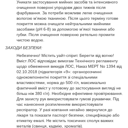
Уникати застосування мийних засобів та інтенсивного
очищення поверхні упродовж двох тижнів після
фарбування. За потреби можливе легке очищення
вологою м'якою тканиною. Після цього терміну готове
покриття можна очищати нейтральними мийними
засобами (pH 6-8) за допомогою м'якої тканини або
губки. Після очищення поверхню ретельно промити
чистою водою.
ЗАХОДИ БЕЗПЕКИ:
Небезпечно! Містить уайт-спірит. Берегти від вогню!
Вміст ЛОС відповідає вимогам Технічного регламенту
щодо обмеження викидів ЛОС, Наказ МЕРТ No 1394 від
02.10.2018 (підкатегорія «9»: органорозчинні
однокомпонентні покриття зі спеціальними
властивостями, норма до 500 г/л, максимально
фактичний вміст у готовому до застосування вигляді не
більш ніж 380 г/л). Необхідне ефективне провітрювання.
Для захисту рук використовувати гумові рукавички. Під
час нанесення розпиленням використовувати
респіратор. У разі ковтання негайно звернутися до
лікаря та показати паспорт безпеки, специфікацію або
етикетку емалі. Не містить токсичних сполук важких
металів (свинця, кадмію, хроматів).