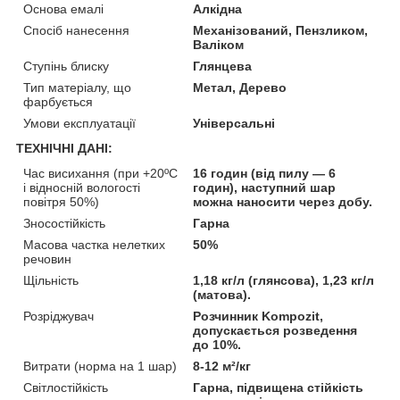
Основа емалі
Алкідна
Спосіб нанесення
Механізований, Пензликом,
Валіком
Ступінь блиску
Глянцева
Тип матеріалу, що
Метал, Дерево
фарбується
Умови експлуатації
Універсальні
ТЕХНІЧНІ ДАНІ:
Час висихання (при +20ºС
16 годин (від пилу — 6
і відносній вологості
годин), наступний шар
повітря 50%)
можна наносити через добу.
Зносостійкість
Гарна
Масова частка нелетких
50%
речовин
Щільність
1,18 кг/л (глянсова), 1,23 кг/л
(матова).
Розріджувач
Розчинник Kompozit,
допускається розведення
до 10%.
Витрати (норма на 1 шар)
8-12 м²/кг
Світлостійкість
Гарна, підвищена стійкість