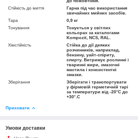
до пожовтіння.
Стійкість до миття
Гарна під час використання
звичайних мийних засобів.
Тара
0,9 кг
Тонування
Тонується у світлих
кольорах за каталогами
Kompozit, NCS, RAL.
Хімстійкість
Стійка до дії деяких
розчинників, наприклад,
бензину, уайт-спіриту,
спирту. Витримує рослинні і
тваринні жири, змазочні
мастила і консистентні
змазки.
Зберігання
Зберігати і транспортувати
у фірмовій герметичній тарі
за температури від -20°С до
+30°.С
Приховати
Умови доставки