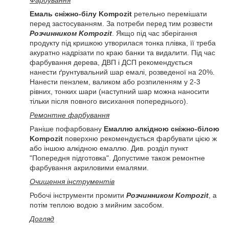
Фарбування
Емаль сніжно-білу Kompozit
ретельно перемішати
перед застосуванням. За потреби перед тим розвести
Розчинником Kompozit
. Якщо під час зберігання
продукту під кришкою утворилася тонка плівка, її треба
акуратно надрізати по краю банки та видалити. Під час
фарбування дерева, ДВП і ДСП рекомендується
нанести ґрунтувальний шар емалі, розведеної на 20%.
Нанести пензлем, валиком або розпиленням у 2-3
рівних, тонких шари (наступний шар можна наносити
тільки після повного висихання попереднього).
Ремонтне фарбування
Раніше пофарбовану
Емаллю алкідною сніжно-білою
Kompozit
поверхню рекомендується фарбувати цією ж
або іншою алкідною емаллю. Див. розділ пункт
"Попередня підготовка". Допустиме також ремонтне
фарбування акриловими емалями.
Очищення інструментів
Робочі інструменти промити
Розчинником Kompozit
, а
потім теплою водою з мийним засобом.
Догляд