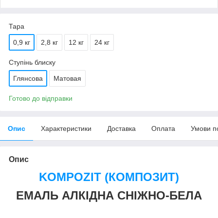
Тара
0,9 кг
2,8 кг
12 кг
24 кг
Ступінь блиску
Глянсова
Матовая
Готово до відправки
Опис
Характеристики
Доставка
Оплата
Умови п
Опис
KOMPOZIT (КОМПОЗИТ)
ЕМАЛЬ АЛКІДНА СНІЖНО-БЕЛА