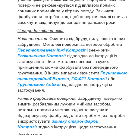
поверхні не рекомендується під впливом прямих
сонячних променів та у вітряну погоду. Закінчити
фарбування потрібно так, щоб поверхня емалі встигла
висохнути «від пилу» до випадіння ранкової роси.
Попередня підготовка
Нова поверхня:
Очистити від бруду, пилу, іржі та інших
забруднень. Металеві поверхні за потреби обробити
Перетворювачем іржі Kompozit
і знежирити
Розчинником Kompozit
відповідно до інструкції із
застосування. Чисті металеві поверхні в сухих
приміщеннях можна фарбувати без попереднього
ґрунтування. В інших випадках захистити
Ґрунтовкою
антикорозійної Express
,
ГФ-021 Kompozit
або
Ґрунтовкою Antikor
відповідно до інструкції із
застосування.
Раніше фарбована поверхня:
Забруднену поверхню
вимити розбавленим лужним мийним засобом,
ретельно промити чистою водою та висушити.
Відшаровувану фарбу видалити скребком, за потреби
використовувати
Змивку старої фарби
Kompozit
згідно з інструкцією щодо застосування.